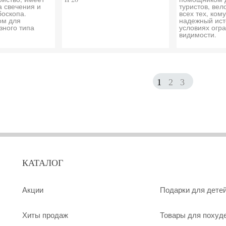
 свечения и
туристов, вел
оскопа.
всех тех, ком
ом для
надежный ист
зного типа
условиях огр
видимости.
1
2
3
КАТАЛОГ
Акции
Подарки для дете
Хиты продаж
Товары для похуд