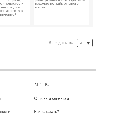
осипедистов и
изделие не займет много
у необходим
места.
очник света в
аниченной
Выводить по:
20
МЕНЮ
й
Оптовым клиентам
ения и
Как заказать?