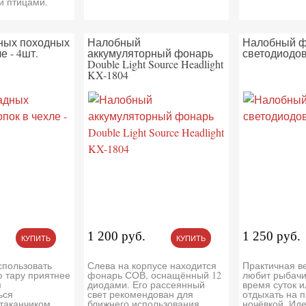
и птицами.
ных походных
Налобный
Налобный ф
е - 4шт.
аккумуляторный фонарь
светодиодов
Double Light Source Headlight
KX-1804
1 200 руб.
1 250 руб.
КУПИТЬ
КУПИТЬ
спользовать
Слева на корпусе находится
Практичная ве
 тару приятнее
фонарь СОВ, оснащённый 12
любит рыбачи
м
диодами. Его рассеянный
время суток и
ься
свет рекомендован для
отдыхать на 
таканчиком.
ближнего использования.
ночёвкой. Ид