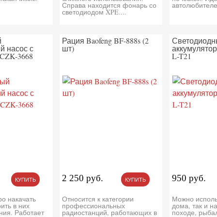
Справа находится фонарь со
автолюбителе
светодиодом XPE....
й
Рация Baofeng BF-888s (2
Светодиодн
й насос с
шт)
аккумулято
CZK-3668
L-T21
2 250 руб.
950 руб.
КУПИТЬ
КУПИТЬ
о накачать
Относится к категории
Можно исполь
ить в них
профессиональных
дома, так и н
ния. Работает
радиостанций, работающих в
походе, рыбал