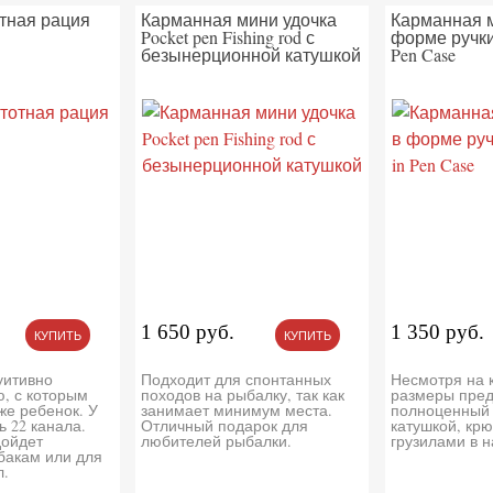
тная рация
Карманная мини удочка
Карманная м
Pocket pen Fishing rod с
форме ручки 
безынерционной катушкой
Pen Case
1 650 руб.
1 350 руб.
КУПИТЬ
КУПИТЬ
уитивно
Подходит для спонтанных
Несмотря на 
, с которым
походов на рыбалку, так как
размеры пред
же ребенок. У
занимает минимум места.
полноценный 
ь 22 канала.
Отличный подарок для
катушкой, кр
дойдет
любителей рыбалки.
грузилами в н
бакам или для
л.