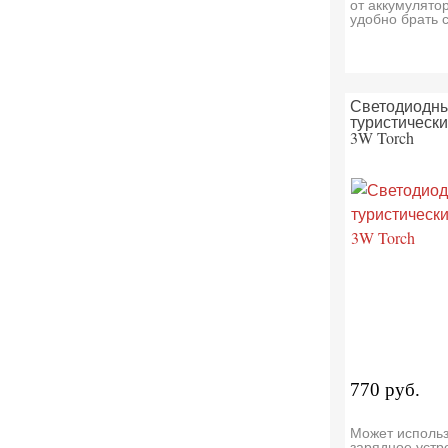
от аккумулятор
удобно брать с
Светодиодн
туристическ
3W Torch
770 руб.
Может использ
зарядное устр