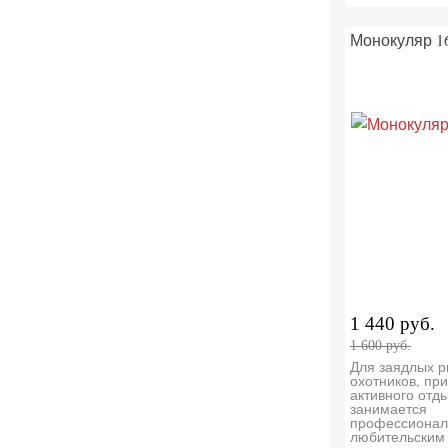
Монокуляр 1
1 440 руб.
1 600 руб.
Для заядлых р
охотников, пр
активного отды
занимается
профессионал
любительским