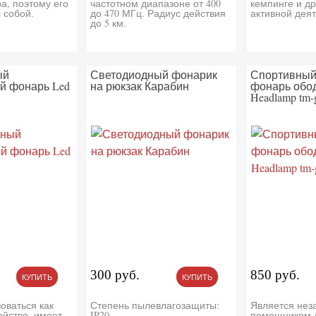
а, поэтому его
частотном диапазоне от 400
кемпинге и др
 собой.
до 470 МГц. Радиус действия
активной деят
до 5 км.
ый
Светодиодный фонарик
Спортивный
ий фонарь Led
на рюкзак Карабин
фонарь обод
Headlamp tm-
300 руб.
850 руб.
КУПИТЬ
КУПИТЬ
оваться как
Степень пылевлагозащиты:
Является не
ойство, имеет
IP20
помощником д