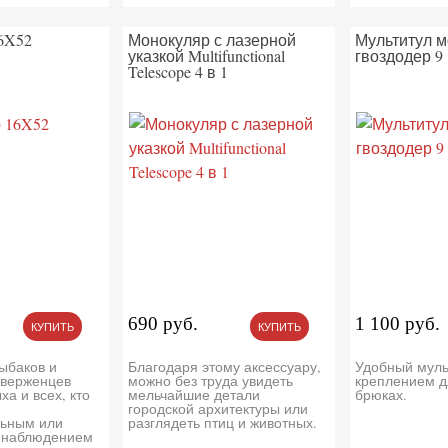
6X52
Монокуляр с лазерной
Мультитул м
указкой Multifunctional
гвоздодер 9 
Telescope 4 в 1
690 руб.
1 100 руб.
КУПИТЬ
КУПИТЬ
ыбаков и
Благодаря этому аксессуару,
Удобный муль
иверженцев
можно без труда увидеть
креплением д
ха и всех, кто
мельчайшие детали
брюках.
городской архитектуры или
ьным или
разглядеть птиц и животных.
 наблюдением