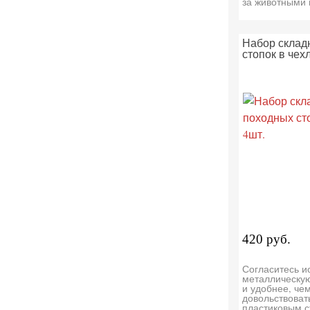
за животными 
Набор склад
стопок в чехл
420 руб.
Согласитесь и
металлическую
и удобнее, че
довольствоват
пластиковым с