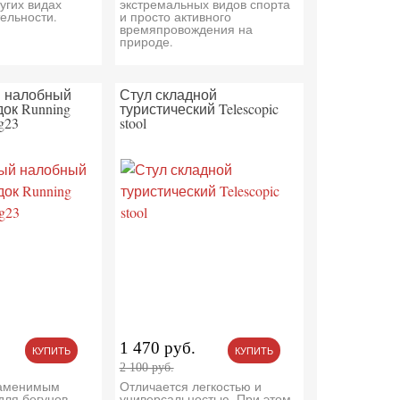
угих видах
экстремальных видов спорта
ельности.
и просто активного
времяпровождения на
природе.
 налобный
Стул складной
ок Running
туристический Telescopic
g23
stool
1 470 руб.
КУПИТЬ
КУПИТЬ
2 100 руб.
заменимым
Отличается легкостью и
ля бегунов,
универсальностью. При этом