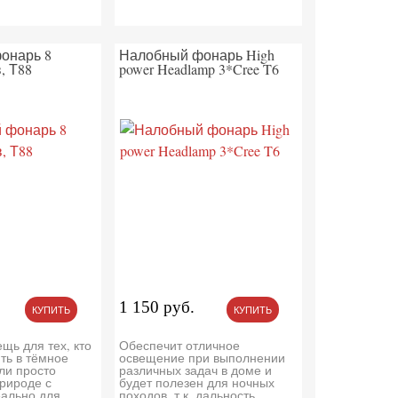
онарь 8
Налобный фонарь High
, Т88
power Headlamp 3*Cree T6
1 150 руб.
КУПИТЬ
КУПИТЬ
щь для тех, кто
Обеспечит отличное
ть в тёмное
освещение при выполнении
ли просто
различных задач в доме и
природе с
будет полезен для ночных
еально для
походов, т.к. дальность