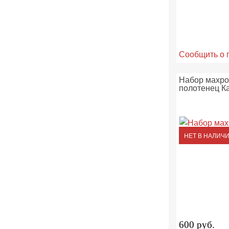
Сообщить о 
Набор махр
полотенец К
НЕТ В НАЛИЧ
600 руб.