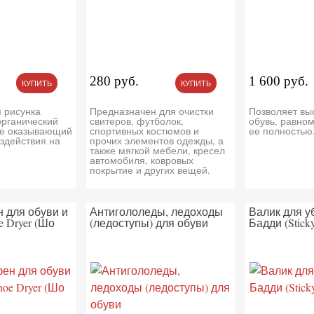
280 руб.
1 600 руб.
КУПИТЬ
КУПИТЬ
 рисунка
Предназначен для очистки
Позволяет вы
органический
свитеров, футболок,
обувь, равно
е оказывающий
спортивных костюмов и
ее полностью
оздействия на
прочих элементов одежды, а
также мягкой мебели, кресел
автомобиля, ковровых
покрытие и других вещей.
 для обуви и
Антигололеды, ледоходы
Валик для у
e Dryer (Шо
(ледоступы) для обуви
Бадди (Stick