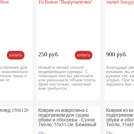
250 руб.
900 руб.
КУПИТЬ
КУПИТЬ
особление для
Новый и легкий способ
Благодаря у
т максимально
модификации одежды. С
рукавам, вы м
ичную ткань и
помощью нее вы увеличите
руками так, к
ее от
или уменьшите объем пояса
угодно. При э
брюк настолько, насколько
окружать вас 
вам требуется.
плед 150х120
Коврик из ковролина с
Коврик из к
подогревом для сушки
подогревом 
обуви и обогрева - Сухое
обуви и обо
Тепло, 55х33 см. Бежевый
Тепло, 55х8