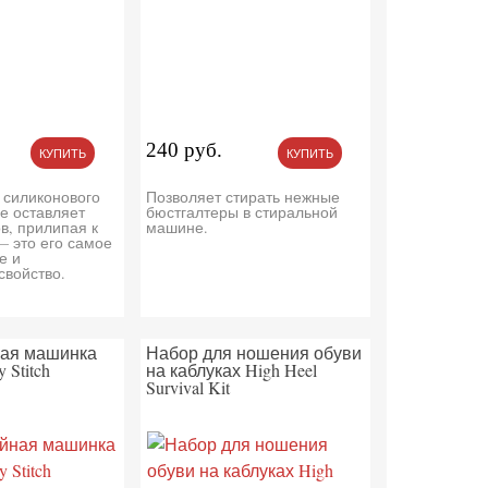
240 руб.
КУПИТЬ
КУПИТЬ
 силиконового
Позволяет стирать нежные
е оставляет
бюстгалтеры в стиральной
в, прилипая к
машине.
— это его самое
е и
войство.
ая машинка
Набор для ношения обуви
 Stitch
на каблуках High Heel
Survival Kit