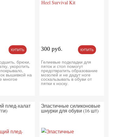
300 руб.
КУПИТЬ
КУПИТЬ
одшить, брюки,
Гелиевые подкладки для
тку, укоротить
пяток и стоп помогут
 покрывало,
предотвратить образование
нок вышивкой на
мозолей и не дадут ноге
е многое
соскальзывать в обуви от
пятки к носку.
й плед-халат
Эластичные силиконовые
гги)
шнурки для обуви (16 шт)