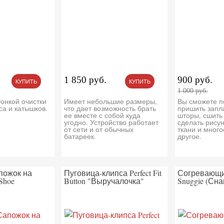
1 850 руб.
900 руб.
КУПИТЬ
КУПИТЬ
1 000 руб.
онкой очистки
Имеет небольшие размеры,
Вы сможете п
са и катышков.
что дает возможность брать
пришить запла
ее вместе с собой куда
шторы, сшить
угодно. Устройство работает
сделать рису
от сети и от обычных
ткани и много
батареек.
другое.
пожок на
Пуговица-клипса Perfect Fit
Согревающи
Shoe
Button "Выручалочка"
Snuggie (Сна