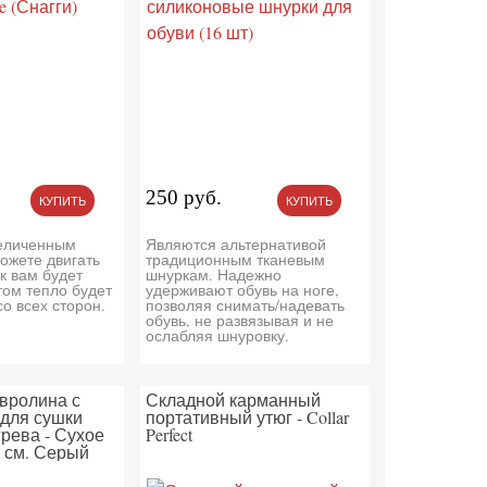
250 руб.
КУПИТЬ
КУПИТЬ
величенным
Являются альтернативой
ожете двигать
традиционным тканевым
ак вам будет
шнуркам. Надежно
том тепло будет
удерживают обувь на ноге,
со всех сторон.
позволяя снимать/надевать
обувь, не развязывая и не
ослабляя шнуровку.
овролина с
Складной карманный
для сушки
портативный утюг - Collar
грева - Сухое
Perfect
5 см. Серый