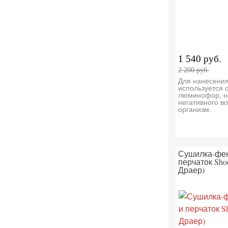
1 540 руб.
2 200 руб.
Для нанесения
используется 
люминофор, н
негативного в
организм.
Сушилка-фен
перчаток Sho
Драер)