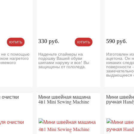
330 руб.
590 руб.
КУПИТЬ
КУПИТЬ
я не с помощью
Наденьте спайкеры на
Изготовлен из
оком нагретого
подошву Вашей обуви
ацетона. Он н
оняемого
шипами наружу и все! Вы
никаких следо
защищены от гололеда.
поверхности 
замечательно
выдающееся с
 очистки
Мини швейная машина
Мини швейн
4в1 Mini Sewing Machine
ручная Handy