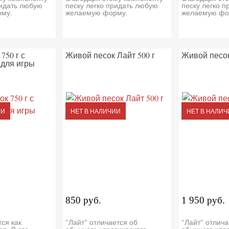
ридать любую
песку легко придать любую
песку легко 
му.
желаемую форму.
желаемую фо
750 г с
Живой песок Лайт 500 г
Живой песок 
для игры
ИИ
НЕТ В НАЛИЧИИ
НЕТ В НАЛИЧ
850 руб.
1 950 руб.
ся как
"Лайт" отличается об
"Лайт" отлича