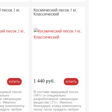
песок 2 кг,
Космический песок 3 кг,
Классический
1 440 руб.
КУПИТЬ
КУПИТЬ
арцевый песок
В составе кварцевый песок
иально
(98%) и специально
е связующее
разработанное связующее
). Именно
вещество (2%). Именно
ому компоненту
благодаря этому компоненту
придать любую
песку легко придать любую