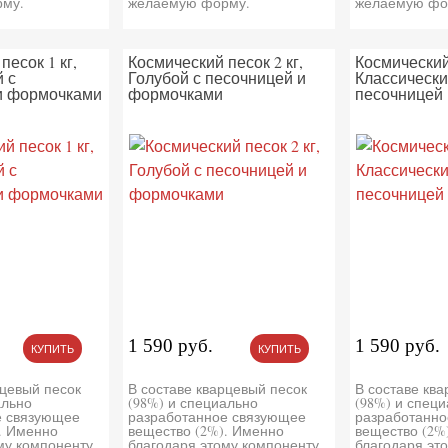
му.
желаемую форму.
желаемую фо
песок 1 кг,
Космический песок 2 кг,
Космический 
 с
Голубой с песочницей и
Классически
и формочками
формочками
песочницей
1 590 руб.
1 590 руб.
КУПИТЬ
КУПИТЬ
рцевый песок
В составе кварцевый песок
В составе кв
ально
(98%) и специально
(98%) и спец
е связующее
разработанное связующее
разработанно
. Именно
вещество (2%). Именно
вещество (2%
му компоненту
благодаря этому компоненту
благодаря эт