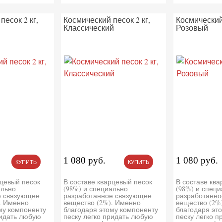
песок 2 кг,
Космический песок 2 кг,
Космический 
Классический
Розовый
1 080 руб.
1 080 руб.
КУПИТЬ
КУПИТЬ
рцевый песок
В составе кварцевый песок
В составе кв
ально
(98%) и специально
(98%) и спец
е связующее
разработанное связующее
разработанно
. Именно
вещество (2%). Именно
вещество (2%
му компоненту
благодаря этому компоненту
благодаря эт
ридать любую
песку легко придать любую
песку легко 