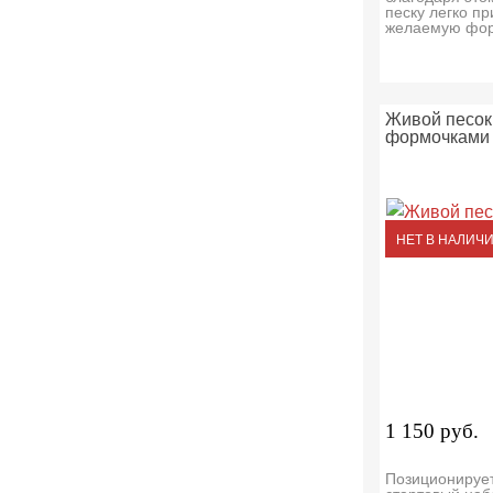
песку легко п
желаемую фор
Живой песок 
формочками 
НЕТ В НАЛИЧ
1 150 руб.
Позиционирует