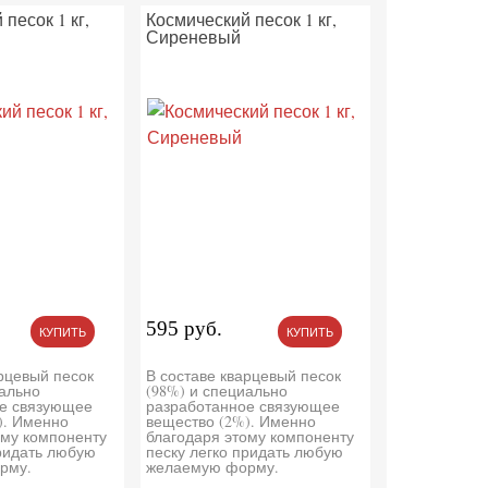
песок 1 кг,
Космический песок 1 кг,
Сиреневый
595 руб.
КУПИТЬ
КУПИТЬ
арцевый песок
В составе кварцевый песок
иально
(98%) и специально
е связующее
разработанное связующее
). Именно
вещество (2%). Именно
ому компоненту
благодаря этому компоненту
придать любую
песку легко придать любую
рму.
желаемую форму.