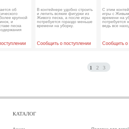
чается об
В контейнере удобно строить
С этим конте
сического
и лепить всякие фигурки из
игры с Живым
более крупной
Живого песка, а после игры
времени на у
инок, и
потребуется гораздо меньше
потребуется 
ставе песка
времени на уборку.
ведь все нахо
содержания
поступлении
Сообщить о поступлении
Сообщить о
1
2
3
КАТАЛОГ