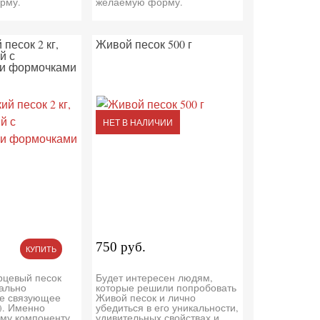
рму.
желаемую форму.
песок 2 кг,
Живой песок 500 г
й с
 и формочками
НЕТ В НАЛИЧИИ
750 руб.
КУПИТЬ
арцевый песок
Будет интересен людям,
иально
которые решили попробовать
е связующее
Живой песок и лично
). Именно
убедиться в его уникальности,
ому компоненту
удивительных свойствах и