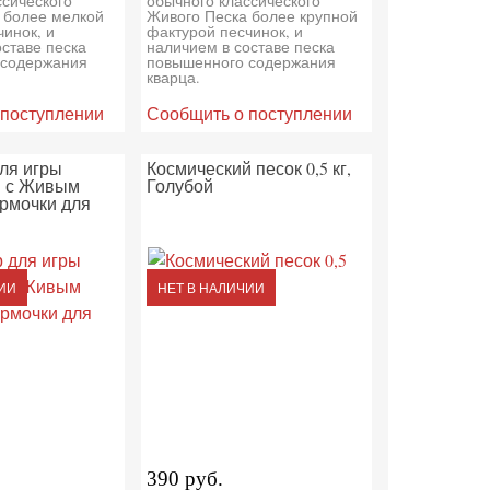
ссического
обычного классического
 более мелкой
Живого Песка более крупной
инок, и
фактурой песчинок, и
оставе песка
наличием в составе песка
 содержания
повышенного содержания
кварца.
 поступлении
Сообщить о поступлении
ля игры
Космический песок 0,5 кг,
ы с Живым
Голубой
рмочки для
ИИ
НЕТ В НАЛИЧИИ
390 руб.