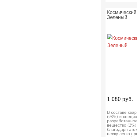
Космический 
Зеленый
1 080 руб.
В составе ква
(98%) и специ
разработанно
вещество (2%)
благодаря это
песку легко п