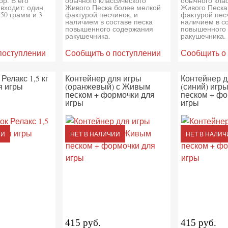
р. В его
обычного классического
обычного кла
входит: один
Живого Песка более мелкой
Живого Песка
50 грамм и 3
фактурой песчинок, и
фактурой песч
наличием в составе песка
наличием в с
повышенного содержания
повышенного
ракушечника.
ракушечника.
поступлении
Сообщить о поступлении
Сообщить о
Релакс 1,5 кг
Контейнер для игры
Контейнер д
я игры
(оранжевый) с Живым
(синий) игр
песком + формочки для
песком + фо
игры
игры
ИИ
НЕТ В НАЛИЧИИ
НЕТ В НАЛИЧ
415 руб.
415 руб.