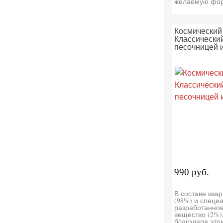
желаемую фор
Космический 
Классический
песочницей 
990 руб.
В составе ква
(98%) и специ
разработанно
вещество (2%)
благодаря это