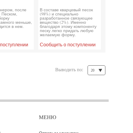
йнером, после
В составе кварцевый песок
 Песком,
(98%) и специально
борку
разработанное связующее
намного меньше,
вещество (2%). Именно
дится в нем.
благодаря этому компоненту
песку легко придать любую
желаемую форму.
 поступлении
Сообщить о поступлении
Выводить по:
20
МЕНЮ