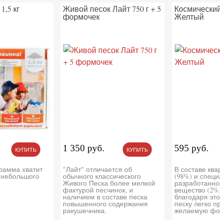
1,5 кг
Живой песок Лайт 750 г + 5
Космический 
формочек
Желтый
1 350 руб.
595 руб.
КУПИТЬ
КУПИТЬ
рамма хватит
"Лайт" отличается об
В составе кв
 небольшого
обычного классического
(98%) и спец
Живого Песка более мелкой
разработанно
фактурой песчинок, и
вещество (2%
наличием в составе песка
благодаря эт
повышенного содержания
песку легко 
ракушечника.
желаемую фо