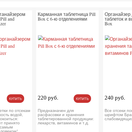
рганайзером
Карманная таблетница Pill
Органайзер 
ill and
Box с 6-ю отделениями
таблеток и в
zer
Box
220 руб.
240 руб.
КУПИТЬ
КУПИТЬ
етки по отсекам
Предназначен для
Все отсеки п
кость водой,
расфасовки и хранения
шрифтом Бра
окоиться:
таблетированной продукции:
слабовидящи
ет принято
лекарств, витаминов и т.д.
 самым
еловеком!