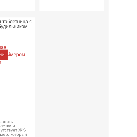
 таблетница с
будильником
ИИ
ранить
летки и
сутствует ЖК-
ймер, который