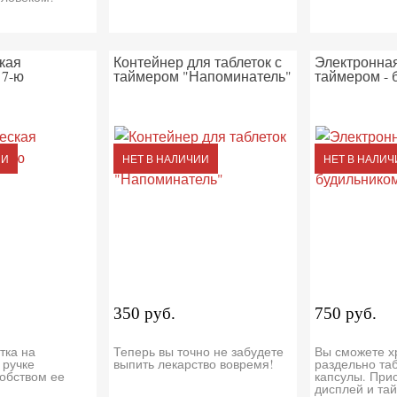
кая
Контейнер для таблеток с
Электронная
 7-ю
таймером "Напоминатель"
таймером - 
ИИ
НЕТ В НАЛИЧИИ
НЕТ В НАЛИЧ
350 руб.
750 руб.
тка на
Теперь вы точно не забудете
Вы сможете х
ручке
выпить лекарство вовремя!
раздельно таб
добством ее
капсулы. При
дисплей и та