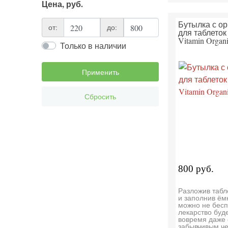
Цена, руб.
Бутылка с о
от:
до:
для таблеток P
Vitamin Organi
Только в наличии
Применить
Сбросить
800 руб.
Разложив табл
и заполнив ём
можно не бесп
лекарство буд
вовремя даже
забывчивым ч