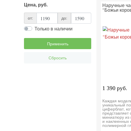
Цена, руб.
Наручные ча
"Божьи коро
от:
до:
Только в наличии
Применить
Сбросить
1 390 руб.
Каждая модел
уникальный по
циферблат, ко
представляет 
миниатюру из
и наклеенных 
полимерной г