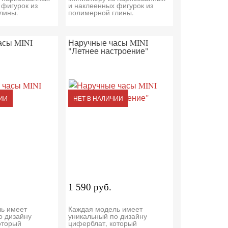
 фигурок из
и наклеенных фигурок из
лины.
полимерной глины.
асы MINI
Наручные часы MINI
"Летнее настроение"
ИИ
НЕТ В НАЛИЧИИ
1 590 руб.
ь имеет
Каждая модель имеет
о дизайну
уникальный по дизайну
оторый
циферблат, который