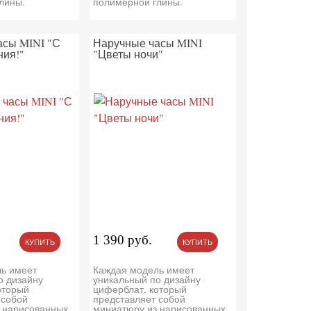
лины.
полимерной глины.
асы MINI "С
Наручные часы MINI
ния!"
"Цветы ночи"
1 390 руб.
КУПИТЬ
КУПИТЬ
ь имеет
Каждая модель имеет
о дизайну
уникальный по дизайну
оторый
циферблат, который
 собой
представляет собой
 нарисованных
миниатюру из нарисованных