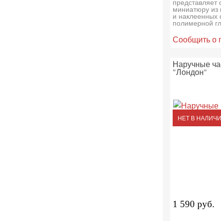
представляет 
миниатюру из
и наклеенных 
полимерной г
Сообщить о 
Наручные ча
"Лондон"
НЕТ В НАЛИЧ
1 590 руб.