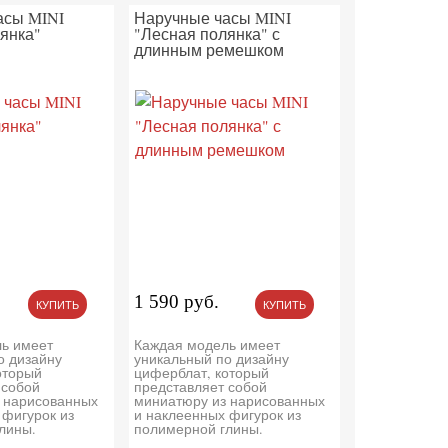
асы MINI
Наручные часы MINI
янка"
"Лесная полянка" с
длинным ремешком
1 590 руб.
КУПИТЬ
КУПИТЬ
ь имеет
Каждая модель имеет
о дизайну
уникальный по дизайну
оторый
циферблат, который
 собой
представляет собой
 нарисованных
миниатюру из нарисованных
 фигурок из
и наклеенных фигурок из
лины.
полимерной глины.