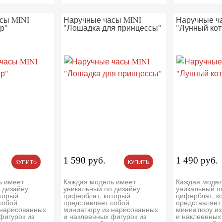
сы MINI
Наручные часы MINI
Наручные ч
р"
"Лошадка для принцессы"
"Лунный кот
1 590 руб.
1 490 руб.
КУПИТЬ
КУПИТЬ
ь имеет
Каждая модель имеет
Каждая модел
 дизайну
уникальный по дизайну
уникальный п
торый
циферблат, который
циферблат, к
собой
представляет собой
представляет
 нарисованных
миниатюру из нарисованных
миниатюру из
фигурок из
и наклеенных фигурок из
и наклеенных