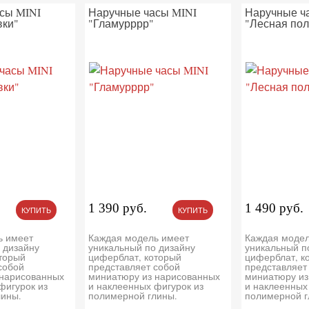
сы MINI
Наручные часы MINI
Наручные ч
вки"
"Гламурррр"
"Лесная пол
1 390 руб.
1 490 руб.
КУПИТЬ
КУПИТЬ
ь имеет
Каждая модель имеет
Каждая модел
 дизайну
уникальный по дизайну
уникальный п
торый
циферблат, который
циферблат, к
собой
представляет собой
представляет
 нарисованных
миниатюру из нарисованных
миниатюру из
фигурок из
и наклеенных фигурок из
и наклеенных
лины.
полимерной глины.
полимерной г