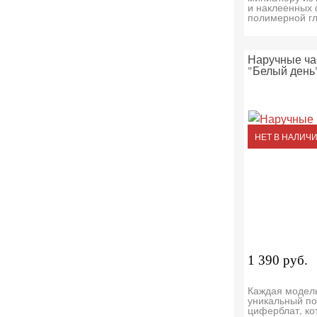
и наклеенных 
полимерной г
Наручные ча
"Белый день
НЕТ В НАЛИЧ
1 390 руб.
Каждая модел
уникальный по
циферблат, ко