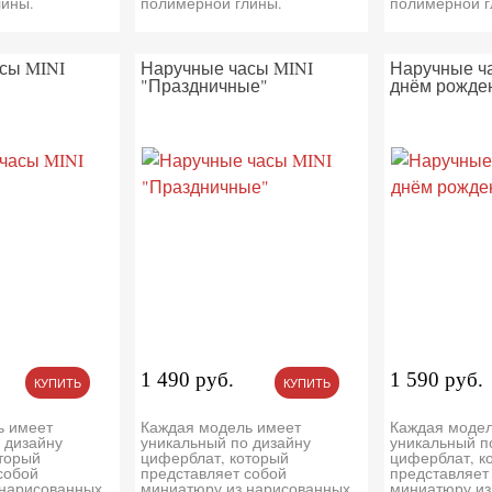
лины.
полимерной глины.
полимерной г
сы MINI
Наручные часы MINI
Наручные ч
"Праздничные"
днём рожде
1 490 руб.
1 590 руб.
КУПИТЬ
КУПИТЬ
ь имеет
Каждая модель имеет
Каждая модел
 дизайну
уникальный по дизайну
уникальный п
торый
циферблат, который
циферблат, к
собой
представляет собой
представляет
 нарисованных
миниатюру из нарисованных
миниатюру из