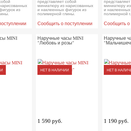
собой
представляет собой
представляет
 нарисованных
миниатюру из нарисованных
миниатюру из
фигурок из
и наклеенных фигурок из
и наклеенных
лины.
полимерной глины.
полимерной г
поступлении
Сообщить о поступлении
Сообщить о
сы MINI
Наручные часы MINI
Наручные ч
"Любовь и розы"
"Мальчишеч
ИИ
НЕТ В НАЛИЧИИ
НЕТ В НАЛИЧ
1 590 руб.
1 190 руб.