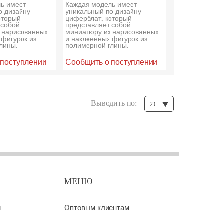
ь имеет
Каждая модель имеет
о дизайну
уникальный по дизайну
оторый
циферблат, который
 собой
представляет собой
 нарисованных
миниатюру из нарисованных
 фигурок из
и наклеенных фигурок из
лины.
полимерной глины.
 поступлении
Сообщить о поступлении
Выводить по:
20
МЕНЮ
й
Оптовым клиентам