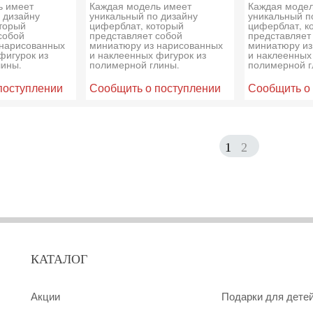
ь имеет
Каждая модель имеет
Каждая модел
 дизайну
уникальный по дизайну
уникальный п
торый
циферблат, который
циферблат, к
собой
представляет собой
представляет
 нарисованных
миниатюру из нарисованных
миниатюру из
фигурок из
и наклеенных фигурок из
и наклеенных
лины.
полимерной глины.
полимерной г
поступлении
Сообщить о поступлении
Сообщить о
1
2
КАТАЛОГ
Акции
Подарки для дете