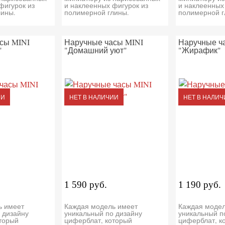
фигурок из
и наклеенных фигурок из
и наклеенных
лины.
полимерной глины.
полимерной г
сы MINI
Наручные часы MINI
Наручные ч
"
"Домашний уют"
"Жирафик"
ИИ
НЕТ В НАЛИЧИИ
НЕТ В НАЛИЧ
1 590 руб.
1 190 руб.
ь имеет
Каждая модель имеет
Каждая модел
 дизайну
уникальный по дизайну
уникальный п
торый
циферблат, который
циферблат, к