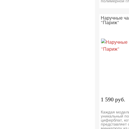
полимерной г
Наручные ча
"Париж"
1 590 руб.
Каждая модел
уникальный по
циферблат, ко
представляет 
миниатюру из