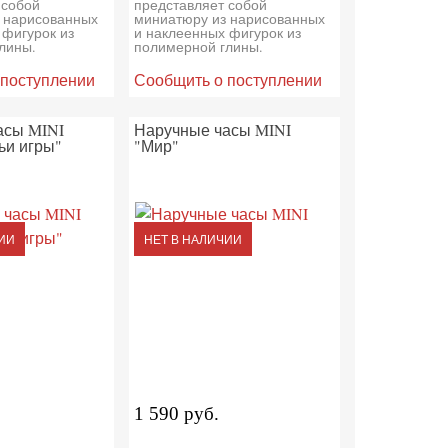
 собой
представляет собой
 нарисованных
миниатюру из нарисованных
 фигурок из
и наклеенных фигурок из
лины.
полимерной глины.
 поступлении
Сообщить о поступлении
асы MINI
Наручные часы MINI
ьи игры"
"Мир"
ИИ
НЕТ В НАЛИЧИИ
1 590 руб.