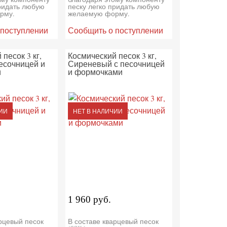
придать любую
песку легко придать любую
рму.
желаемую форму.
 поступлении
Сообщить о поступлении
песок 3 кг,
Космический песок 3 кг,
есочницей и
Сиреневый с песочницей
и
и формочками
ИИ
НЕТ В НАЛИЧИИ
1 960 руб.
арцевый песок
В составе кварцевый песок