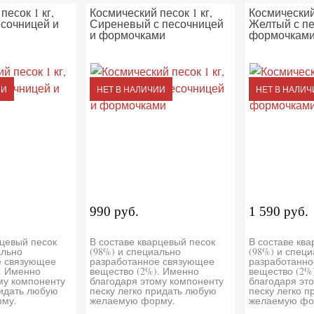
песок 1 кг,
Космический песок 1 кг,
Космический 
есочницей и
Сиреневый с песочницей
Желтый с пе
и формочками
формочкам
ИИ
НЕТ В НАЛИЧИИ
НЕТ В НАЛИЧ
990 руб.
1 590 руб.
рцевый песок
В составе кварцевый песок
В составе кв
ально
(98%) и специально
(98%) и спец
е связующее
разработанное связующее
разработанно
. Именно
вещество (2%). Именно
вещество (2%
му компоненту
благодаря этому компоненту
благодаря эт
ридать любую
песку легко придать любую
песку легко 
му.
желаемую форму.
желаемую фо