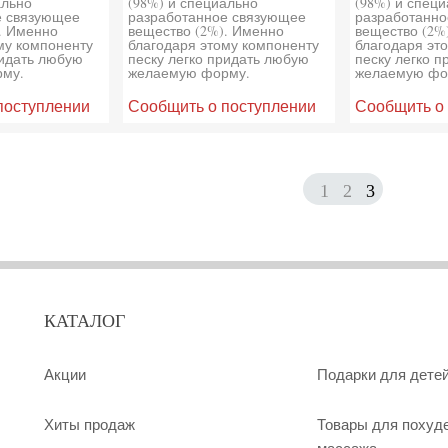
ально
(98%) и специально
(98%) и спец
е связующее
разработанное связующее
разработанно
. Именно
вещество (2%). Именно
вещество (2%
му компоненту
благодаря этому компоненту
благодаря эт
ридать любую
песку легко придать любую
песку легко 
му.
желаемую форму.
желаемую фо
поступлении
Сообщить о поступлении
Сообщить о
1
2
3
КАТАЛОГ
Акции
Подарки для дете
Хиты продаж
Товары для похуд