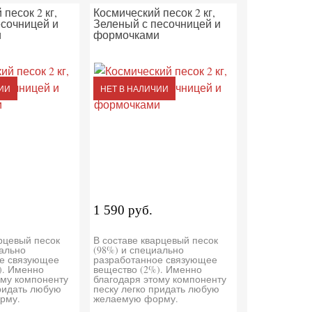
песок 2 кг,
Космический песок 2 кг,
сочницей и
Зеленый с песочницей и
и
формочками
ИИ
НЕТ В НАЛИЧИИ
1 590 руб.
арцевый песок
В составе кварцевый песок
иально
(98%) и специально
е связующее
разработанное связующее
). Именно
вещество (2%). Именно
ому компоненту
благодаря этому компоненту
придать любую
песку легко придать любую
рму.
желаемую форму.