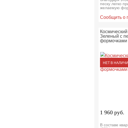
песку легко п
желаемую фор
Сообщить о 
Космический 
Зеленый с п
формочками
НЕТ В НАЛИЧ
1 960 руб.
В составе ква