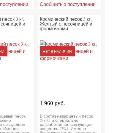
 поступлении
Сообщить о поступлении
песок 3 кг,
Космический песок 3 кг,
есочницей и
Желтый с песочницей и
и
формочками
ИИ
НЕТ В НАЛИЧИИ
1 960 руб.
арцевый песок
В составе кварцевый песок
иально
(98%) и специально
е связующее
разработанное связующее
). Именно
вещество (2%). Именно
ому компоненту
благодаря этому компоненту