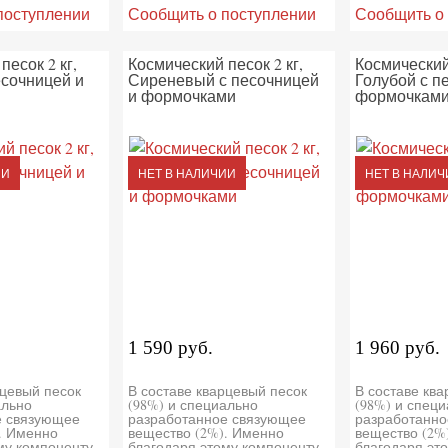
поступлении
Сообщить о поступлении
Сообщить о
песок 2 кг,
Космический песок 2 кг,
Космический 
есочницей и
Сиреневый с песочницей
Голубой с п
и формочками
формочкам
ИИ
НЕТ В НАЛИЧИИ
НЕТ В НАЛИЧ
1 590 руб.
1 960 руб.
рцевый песок
В составе кварцевый песок
В составе кв
ально
(98%) и специально
(98%) и спец
е связующее
разработанное связующее
разработанно
. Именно
вещество (2%). Именно
вещество (2%
му компоненту
благодаря этому компоненту
благодаря эт