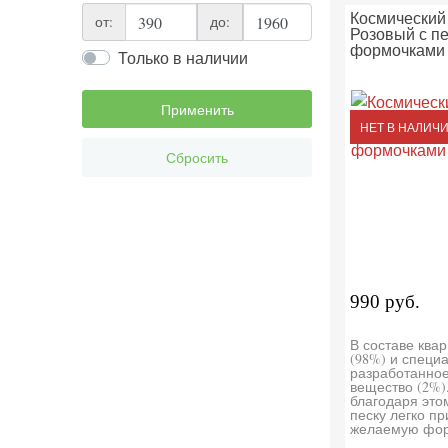
Космический 
от:
до:
Розовый с п
формочками
Только в наличии
Применить
НЕТ В НАЛИЧ
Сбросить
990 руб.
В составе ква
(98%) и специ
разработанно
вещество (2%)
благодаря это
песку легко п
желаемую фор