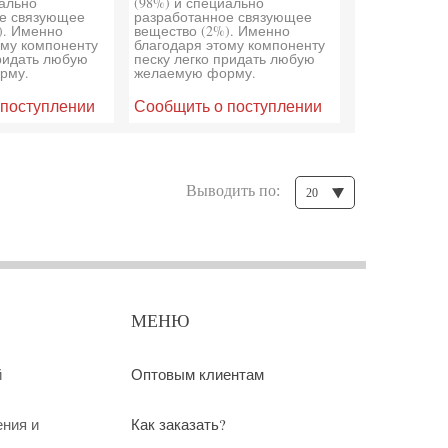
иально
(98%) и специально
е связующее
разработанное связующее
). Именно
вещество (2%). Именно
ому компоненту
благодаря этому компоненту
придать любую
песку легко придать любую
рму.
желаемую форму.
 поступлении
Сообщить о поступлении
Выводить по:
20
МЕНЮ
й
Оптовым клиентам
ения и
Как заказать?