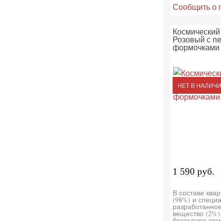
Сообщить о 
Космический 
Розовый с п
формочками
НЕТ В НАЛИЧ
1 590 руб.
В составе ква
(98%) и специ
разработанно
вещество (2%)
благодаря это