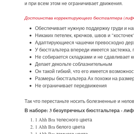
и при всем этом не ограничивает движения.
Достоинства корректирующего бюстгалтера (лифчи
Обеспечивает нужную поддержку груди и н
Никаких петелек, крючков, швов и "косточек
Адаптирующиеся чашечки превосходно держ
У бюстгальтера впереди имеется застежка,
Не собирается складками и не сдавливает к
Делает декольте соблазнительным
Он такой гибкий, что его имеется возможнос
Размеры бюстгальтера Ах похожи на размер
Не ограничивает передвижения
Так что перестаньте носить болезненные и нело
В наборе: 3 безупречных бюстгальтера - лиф
1 Ahh Bra телесного цвета
1 Ahh Bra белого цвета
1 Ahh Bra темного цвета