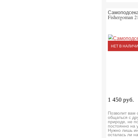
Самоподсек
Fishergoman 2
НЕТ В НАЛИЧ
1 450 руб.
Позволит вам 
общаться с др
природе, не п
постоянно на 
Нужно лишь ин
осталась ли н