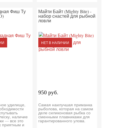
дная Фиш Ту
Майти Байт (Mighty Bite) -
O)
набор снастей для рыбной
ловли
ИИ
НЕТ В НАЛИЧИИ
950 руб.
бное удилище,
Самая наилучшая приманка
еобходимости
рыболова, которая на самом
спутывать
деле силиконовая рыбка со
леску, наличие
сменными плавниками для
ки — все это
гарантированного улова.
х приятным и