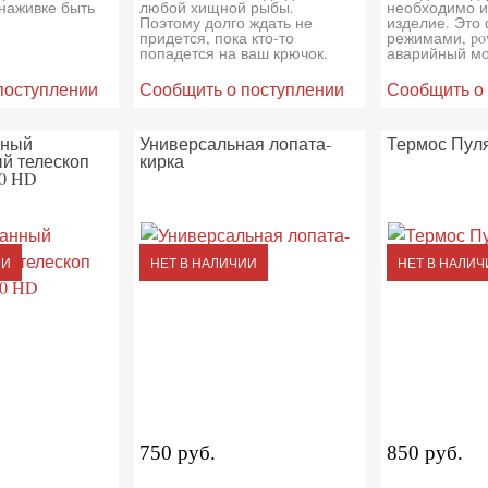
наживке быть
любой хищной рыбы.
необходимо и
Поэтому долго ждать не
изделие. Это 
придется, пока кто-то
режимами, pow
попадется на ваш крючок.
аварийный мо
поступлении
Сообщить о поступлении
Сообщить о
нный
Универсальная лопата-
Термос Пуля
й телескоп
кирка
0 HD
ИИ
НЕТ В НАЛИЧИИ
НЕТ В НАЛИЧ
750 руб.
850 руб.