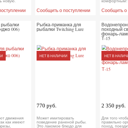
ь новую.
комфортным!
поступлении
Сообщить о поступлении
Сообщить о
 рыбалки
Рыбка-приманка для
Водонепро
анджо 006)
рыбалки Twitching Lure
походный с
фонарь-ламп
Т-15
ИИ
НЕТ В НАЛИЧИИ
НЕТ В НАЛИЧ
770 руб.
2 350 руб.
ют движения
Может имитировать
Для того чтоб
так как имеют
поведение раненой рыбы.
правильно ор
зрезы,
Это лакомое блюдо для
поход, поездк