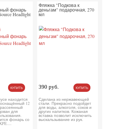
Фляжка "Подкова к
рный фонарь
деньгам" подарочная, 270
Source Headlight
мл
390 руб.
КУПИТЬ
КУПИТЬ
пусе находится
Сделана из нержавеющей
 оснащённый 12
стали. Прекрасно подойдет
 рассеянный
для воды, алкоголя, соков и
дован для
других напитков. Кожаная
ользования.
вставка позволит исключить
ится фонарь со
выскальзывание из рук.
PE....