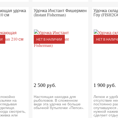
ающая удочка
Удочка Инстант Фишермен
Удочка скла
10 см
(Instant Fisherman)
Гоу (FISH2G
ИИ
НЕТ В НАЛИЧИИ
НЕТ В НАЛИЧ
2 500 руб.
1 900 руб.
спокойно
Настоящая находка для
Легкое и удо
узьями на
рыболовов. В сложенном
отсутствие н
оглядывая
виде эта удочка не больше
постоянно ра
удилище.
обычной бутылочки «Пепси».
спутавшуюся 
огда смотреть,
нужной нажив
аживка или
сделает отды