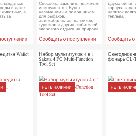
аслаждаться
Способна заменить несколько
Двухслойная 
роды и даже
инструментов. Будет
корпуса гаран
х животных, а
незаменимым помощником
напиток долг
ать за
для рыбаков,
теплым.
автомобилистов, дачников,
туристов и других любителей
здорового отдыха на природе.
поступлении
Сообщить о поступлении
Сообщить о
едитка Wallet
Набор мультитулов 4 в 1
Светодиодн
Sakata 4 PС Multi-Function
фонарь CL-
Tool Set
ИИ
НЕТ В НАЛИЧИИ
НЕТ В НАЛИЧ