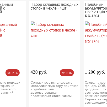
рманный
Набор складных походных
Налобный
й с
стопок в чехле - 4шт.
аккумулято
й
Double Light 
KX-1804
420 руб.
1 200 руб.
КУПИТЬ
КУПИТЬ
льно подходит
Согласитесь использовать
Слева на кор
отдыха на
металлическую тару приятнее
фонарь СОВ,
стического
и удобнее, чем
диодами. Его
 занятий
довольствоваться
свет рекомен
пластиковым стаканчиком.
ближнего исп
Справа наход
светодиодом X