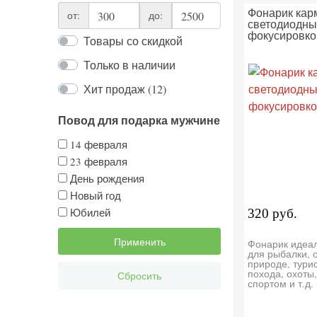
Фонарик ка
от:
до:
светодиодны
фокусировко
Товары со скидкой
Только в наличии
Хит продаж (12)
Повод для подарка мужчине
14 февраля
23 февраля
День рождения
Новый год
Юбилей
320 руб.
Применить
Фонарик идеа
для рыбалки, 
природе, тури
похода, охоты,
Сбросить
спортом и т.д.