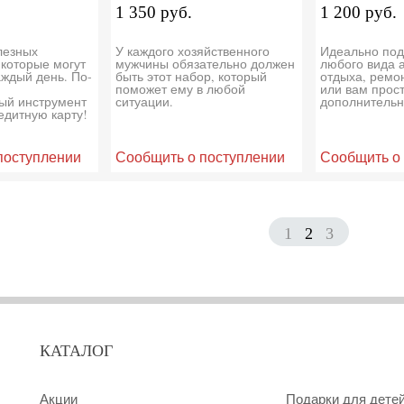
1 350 руб.
1 200 руб.
лезных
У каждого хозяйственного
Идеально под
 которые могут
мужчины обязательно должен
любого вида 
аждый день. По-
быть этот набор, который
отдыха, ремо
поможет ему в любой
или вам прос
ый инструмент
ситуации.
дополнительн
едитную карту!
поступлении
Сообщить о поступлении
Сообщить о
1
2
3
КАТАЛОГ
Акции
Подарки для дете