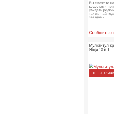
Вы сможете н
красотами при
увидеть редки
так же наблюд
звездами.
Сообщить о 
Мультитул-кр
Ninja 18 в 1
НЕТ В НАЛИЧ