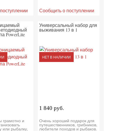
 поступлении
Сообщить о поступлении
ницаемый
Универсальный набор для
ветодиодный
выживания 13 в 1
а PowerLite
ИИ
НЕТ В НАЛИЧИИ
1 840 руб.
ы грамотно и
Очень хороший подарок для
ганизовать
путешественников, грибников,
у или рыбалку,
любители походов и рыбаков.