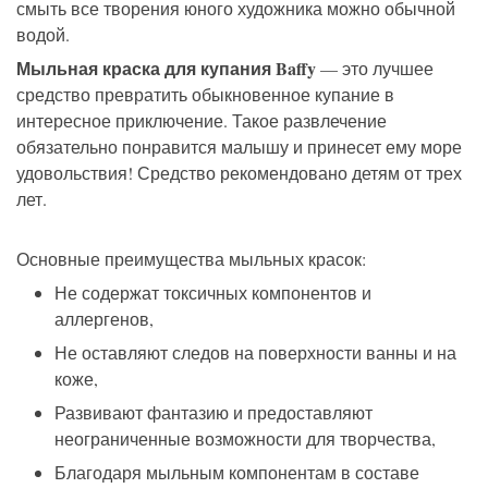
смыть все творения юного художника можно обычной
водой.
Мыльная краска для купания Baffy
—
это лучшее
средство
превратит
ь
обыкновенное купание в
интересное
приключение.
Такое развлечение
обязательно понравится малышу
и принесет ему море
удовольствия
! Средство рекомендовано детям от
трех
лет.
Основные преимущества
мыльных
красок
:
Не содержат токсичных компонентов и
аллергенов,
Не оставляют следов на поверхности ванн
ы
и на
коже,
Р
азвивают фантазию и предоставляют
неограниченные возможности для творчества,
Благодаря мыльным компонентам в составе