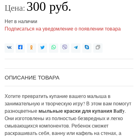
300 руб.
Цена:
Нет в наличии
Подписаться на уведомление о появлении товара
ОПИСАНИЕ ТОВАРА
Хотите превратить купание вашего малыша в
занимательную
и
творческую
игру? В
этом в
ам помо
гут
м
ыльн
ые
краск
и
для купания Baffy
разноцветные
.
Они изготовлены из полностью
безвредны
х
и легко
смывающи
х
ся
компонентов
. Ребенок сможет
раскрашивать себя, ванну или
кафель на стенах
, а