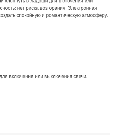
или хлопнуть в ладоши для включения или
ность: нет риска возгорания. Электронная
создать спокойную и романтическую атмосферу.
 для включения или выключения свечи.