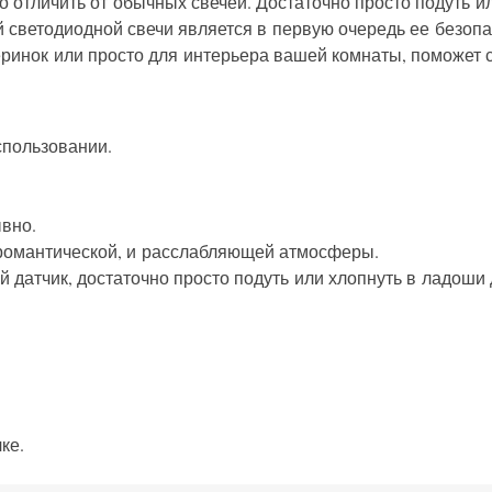
но отличить от обычных свечей. Достаточно просто подуть 
светодиодной свечи является в первую очередь ее безопас
еринок или просто для интерьера вашей комнаты, поможет 
спользовании.
ывно.
 романтической, и расслабляющей атмосферы.
й датчик, достаточно просто подуть или хлопнуть в ладоши
ке.