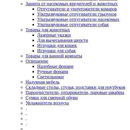
Защита от насекомых вредителей и животных
Отпугиватели и уничтожители комаров
Ультразвуковые отпугиватели грызунов
Ультразвуковые отпугиватели насекомых
Ультразвуковые отпугиватели собак
Товары для животных
Лазерные указки
Для вычесывания шерсти
Игрушки для кошек
Игрушки для собак
Товары для ванной комнаты
Освещение
Налобные фонари
Ручные фонари
Светильники
Надувная мебель
Складные столы, стулья, подставки для ноутбуков
Пароочистители, отпариватели, паровые швабры
Сумки для сменной обуви
Увлажнители воздуха
.
.
.
.
.