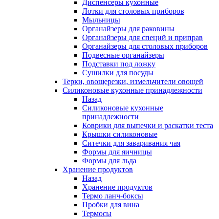
Диспенсеры кухонные
Лотки для столовых приборов
Мыльницы
Органайзеры для раковины
Органайзеры для специй и приправ
Органайзеры для столовых приборов
Подвесные органайзеры
Подставки под ложку
Сушилки для посуды
Терки, овощерезки, измельчители овощей
Силиконовые кухонные принадлежности
Назад
Силиконовые кухонные
принадлежности
Коврики для выпечки и раскатки теста
Крышки силиконовые
Ситечки для заваривания чая
Формы для яичницы
Формы для льда
Хранение продуктов
Назад
Хранение продуктов
Термо ланч-боксы
Пробки для вина
Термосы