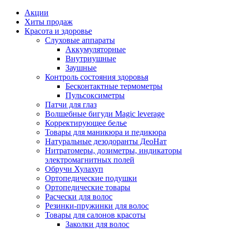
Акции
Хиты продаж
Красота и здоровье
Слуховые аппараты
Аккумуляторные
Внутриушные
Заушные
Контроль состояния здоровья
Бесконтактные термометры
Пульсоксиметры
Патчи для глаз
Волшебные бигуди Magic leverage
Корректирующее белье
Товары для маникюра и педикюра
Натуральные дезодоранты ДеоНат
Нитратомеры, дозиметры, индикаторы
электромагнитных полей
Обручи Хулахуп
Ортопедические подушки
Ортопедические товары
Расчески для волос
Резинки-пружинки для волос
Товары для салонов красоты
Заколки для волос