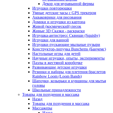
Декор для муравьиной фермы
Игрушки повторюшки
Умные детские часы с GPS трекером
Акваковрики для рисования
Домики и игрушки из картона
Живой (космический) песок
Живые 3D Сказки - раскраски
Игрушка-антистресс Сквиши (Squishy)
Игрушки для ванной
Игрушки пускающие мыльные пузыри
Конструктор-липучка Bunchems (Банчемс)
Настольные игры для детей
Научные игрушки, опыты, эксперименты
Пазлы в жестяной коробочке
Развивающие детские игрушки
Резинки и наборы для плетения браслетов
Rainbow Loom (Loom Bands)
Шапочки, козырьки и кувшины для мытья
головы
Школьные принадлежности
Товары для похудения и массажа
Назад
Товары для похудения и массажа
Массажеры
Назад