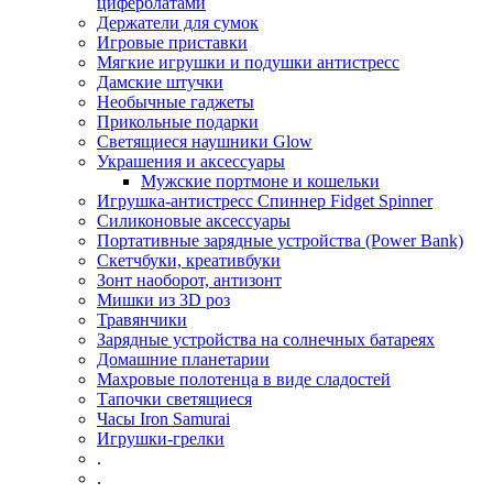
циферблатами
Держатели для сумок
Игровые приставки
Мягкие игрушки и подушки антистресс
Дамские штучки
Необычные гаджеты
Прикольные подарки
Светящиеся наушники Glow
Украшения и аксессуары
Мужские портмоне и кошельки
Игрушка-антистресс Спиннер Fidget Spinner
Силиконовые аксессуары
Портативные зарядные устройства (Power Bank)
Скетчбуки, креативбуки
Зонт наоборот, антизонт
Мишки из 3D роз
Травянчики
Зарядные устройства на солнечных батареях
Домашние планетарии
Махровые полотенца в виде сладостей
Тапочки светящиеся
Часы Iron Samurai
Игрушки-грелки
.
.