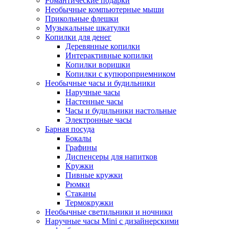
Романтические подарки
Необычные компьютерные мыши
Прикольные флешки
Музыкальные шкатулки
Копилки для денег
Деревянные копилки
Интерактивные копилки
Копилки воришки
Копилки с купюроприемником
Необычные часы и будильники
Наручные часы
Настенные часы
Часы и будильники настольные
Электронные часы
Барная посуда
Бокалы
Графины
Диспенсеры для напитков
Кружки
Пивные кружки
Рюмки
Стаканы
Термокружки
Необычные светильники и ночники
Наручные часы Mini с дизайнерскими