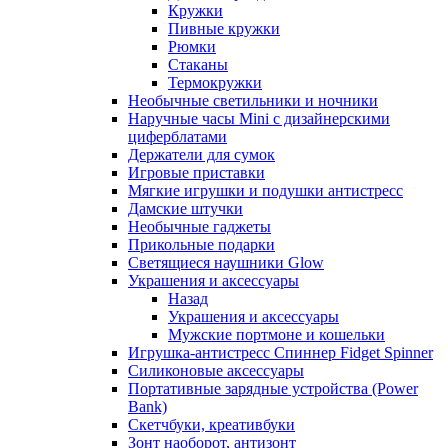
Кружки
Пивные кружки
Рюмки
Стаканы
Термокружки
Необычные светильники и ночники
Наручные часы Mini с дизайнерскими
циферблатами
Держатели для сумок
Игровые приставки
Мягкие игрушки и подушки антистресс
Дамские штучки
Необычные гаджеты
Прикольные подарки
Светящиеся наушники Glow
Украшения и аксессуары
Назад
Украшения и аксессуары
Мужские портмоне и кошельки
Игрушка-антистресс Спиннер Fidget Spinner
Силиконовые аксессуары
Портативные зарядные устройства (Power
Bank)
Скетчбуки, креативбуки
Зонт наоборот, антизонт