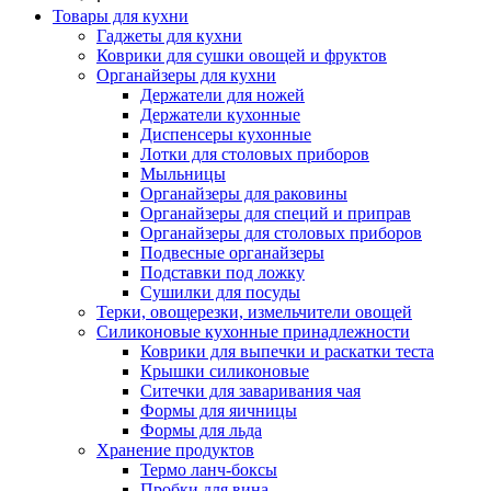
Товары для кухни
Гаджеты для кухни
Коврики для сушки овощей и фруктов
Органайзеры для кухни
Держатели для ножей
Держатели кухонные
Диспенсеры кухонные
Лотки для столовых приборов
Мыльницы
Органайзеры для раковины
Органайзеры для специй и приправ
Органайзеры для столовых приборов
Подвесные органайзеры
Подставки под ложку
Сушилки для посуды
Терки, овощерезки, измельчители овощей
Силиконовые кухонные принадлежности
Коврики для выпечки и раскатки теста
Крышки силиконовые
Ситечки для заваривания чая
Формы для яичницы
Формы для льда
Хранение продуктов
Термо ланч-боксы
Пробки для вина