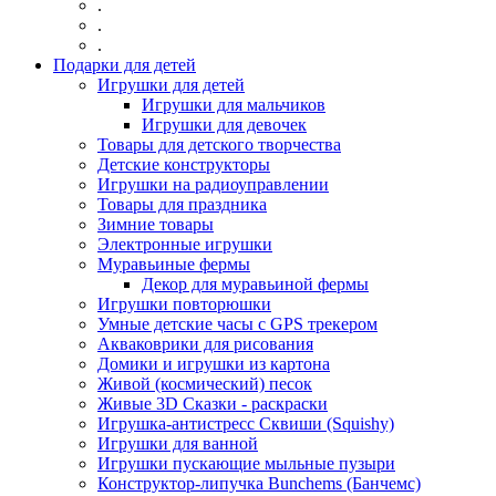
.
.
.
Подарки для детей
Игрушки для детей
Игрушки для мальчиков
Игрушки для девочек
Товары для детского творчества
Детские конструкторы
Игрушки на радиоуправлении
Товары для праздника
Зимние товары
Электронные игрушки
Муравьиные фермы
Декор для муравьиной фермы
Игрушки повторюшки
Умные детские часы с GPS трекером
Акваковрики для рисования
Домики и игрушки из картона
Живой (космический) песок
Живые 3D Сказки - раскраски
Игрушка-антистресс Сквиши (Squishy)
Игрушки для ванной
Игрушки пускающие мыльные пузыри
Конструктор-липучка Bunchems (Банчемс)