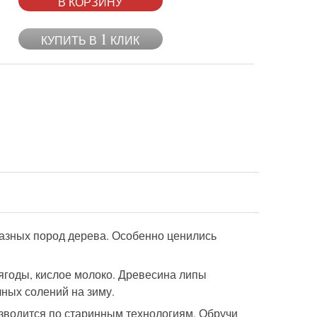
В КОРЗИНУ
1
КУПИТЬ В
КЛИК
разных пород дерева. Особенно ценились
 ягоды, кислое молоко. Древесина липы
чных солений на зиму.
изводится по старинным технологиям. Обручи