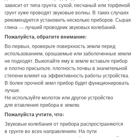
зависит от типа грунта: сухой, песчаный или торфяной
грунт хуже проводят звуковые волны. В таких случаях
рекомендуется установить несколько приборов. Сырая
глина — лучший проводник звуковых колебаний.
Пожалуйста, обратите внимание
:
Во-первых,
проверьте
поверхность земли
перед
использованием
,
орошаемые
или
заболоченные
земли
не подходят.
Выкопайте яму
в
земле
вставьте прибор
и плотно присыпьте, пл
отность
почвы
в значительной
степени
влияет на эффективность
работы устройства.
В более прочной
земл
прибор
будет функционировать
лучше
.
Не
используйте молот
ок или другое устройство
для втавления прибора в землю
.
Пожалуйста учтите, что:
Звуковые колебания от прибора распространяются
в грунте во всех направлениях. На пути