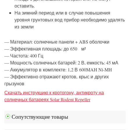
оставить.
На зимний период или в случае повышения
уровня грунтовых вод прибор необходимо удалять
из земли
— Материал:
солнечные панели
+ ABS
оболочки
— Эффективная
площадь: до 650
м²
— Частота:
400
Гц
— Мощность
солнечных батарей
:
2 В
,
емкость
: 45
мА
—
Аккумулятор в комплекте: 1,2 В 600MAH Ni-MH
— Эффективно
отражают
кротов,
крыс и других
грызунов
Скачать инструкцию к кротогону, антикроту на
солнечных батареях Solar Rodent Repeller
Сопутствующие товары