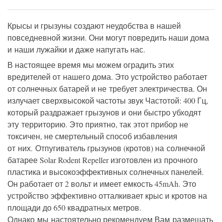
Крысы и
грызуны
создают неудобства
в нашей
повседневной жизни
.
Они могут повредить
наши дома
и наши лужайки и
даже напугать нас
.
В настоящее время
мы можем
оградить
этих
вредителей
от нашего
дома
.
Это устройство
работает
от солнечных батарей
и не требует
электричества.
Он
излучает
сверхвысокой
частоты звук
Частотой:
400
Гц
,
который
раздражает
грызунов
и они
быстро
убходят
эту территорию
.
Это
приятно
, так этот прибор не
токсичен, не
смертельный
способ
избавления
от них
.
Отпугиватель грызунов (кротов) на солнечной
батарее Solar Rodent Repeller
изготовлен из прочного
пластика и
высокоэффективных
солнечных панелей.
Он работает
от 2
вольт и
имеет емкость
45mAh
.
Это
устройство
эффективно
отталкивает
крыс
и кротов
на
площади
до 650
квадратных метров.
Однако мы настоятельно рекомендуем Вам размещать