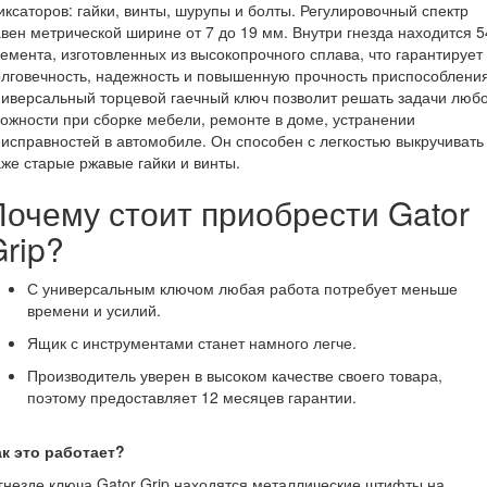
ксаторов: гайки, винты, шурупы и болты.
Регулировочный спектр
вен метрической ширине от 7 до 19 мм. Внутри гнезда находится
5
емента, изготовленных из высокопрочного сплава, что гарантирует
лговечность, надежность и повышенную прочность приспособления
ниверсальный торцевой гаечный ключ
позволит решать задачи люб
ложности при
сборке мебели,
ремонте в доме,
устранении
исправностей в автомобиле
.
Он способен с легкостью
вы
кручивать
аже старые
ржавые
гайки
и винты.
Почему стоит приобрести Gator
rip?
С универсальным ключом любая работа потребует меньше
времени и усилий.
Ящик с инструментами станет намного легче.
Производитель уверен в высоком качестве своего товара,
поэтому предоставляет 12 месяцев гарантии.
ак это работает?
гнезде
ключа Gator Grip
находятся металлические штифты на