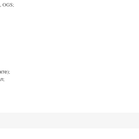
, OGS;
кте);
л;