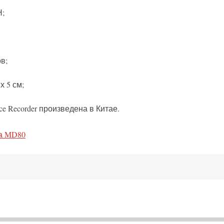
Н;
в;
х 5 см;
ce Recorder произведена в Китае.
ра MD80