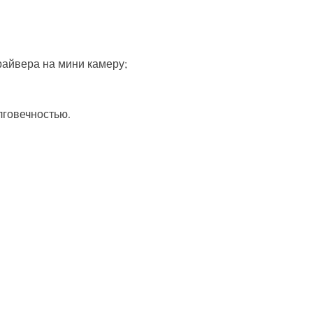
райвера на мини камеру;
лговечностью.