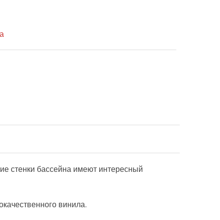
а
ние стенки бассейна имеют интересный
кокачественного винила.