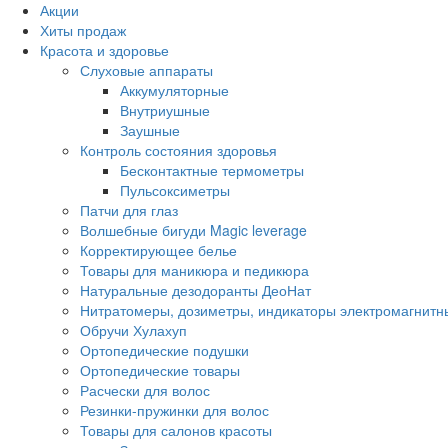
Акции
Хиты продаж
Красота и здоровье
Слуховые аппараты
Аккумуляторные
Внутриушные
Заушные
Контроль состояния здоровья
Бесконтактные термометры
Пульсоксиметры
Патчи для глаз
Волшебные бигуди Magic leverage
Корректирующее белье
Товары для маникюра и педикюра
Натуральные дезодоранты ДеоНат
Нитратомеры, дозиметры, индикаторы электромагнитн
Обручи Хулахуп
Ортопедические подушки
Ортопедические товары
Расчески для волос
Резинки-пружинки для волос
Товары для салонов красоты