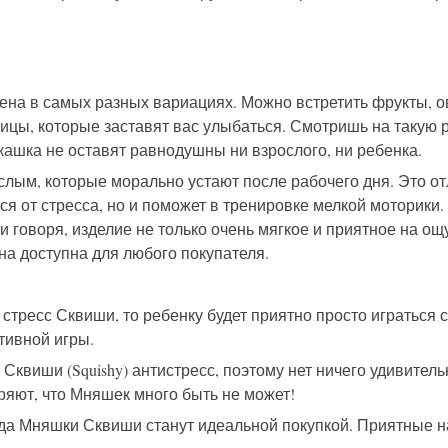
на в самых разных вариациях. Можно встретить фрукты, о
цы, которые заставят вас улыбаться. Смотришь на такую р
кашка не оставят равнодушны ни взрослого, ни ребенка.
ым, которые морально устают после рабочего дня. Это отл
я от стресса, но и поможет в тренировке мелкой моторики. 
ти говоря, изделие не только очень мягкое и приятное на ощ
на доступна для любого покупателя.
 стресс Сквиши, то ребенку будет приятно просто играться
ктивной игры.
Сквиши (Squishy) антистресс, поэтому нет ничего удивитель
ряют, что Мняшек много быть не может!
да Мняшки Сквиши станут идеальной покупкой. Приятные н