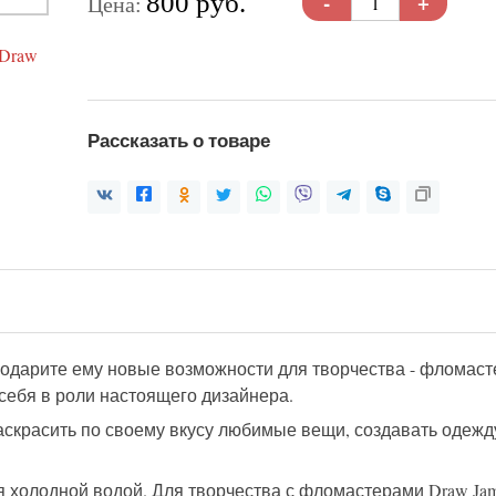
-
+
800 руб.
Цена:
Рассказать о товаре
одарите ему новые возможности для творчества -
фломасте
себя в роли настоящего дизайнера.
аскра
сить
по своему вкусу любимые вещи, создавать одежд
я холодной водой
.
Для творчества с
фломастерами Draw Ja