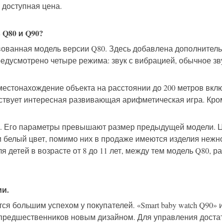
 доступная цена.
Q80 и Q90?
вованная модель версии Q80. Здесь добавлена дополнител
едусмотрено четыре режима: звук с вибрацией, обычное зв
 местонахождение объекта на расстоянии до 200 метров вклю
ствует интересная развивающая арифметическая игра. Кром
я. Его параметры превышают размер предыдущей модели. Ц
и белый цвет, помимо них в продаже имеются изделия нежно
для детей в возрасте от 8 до 11 лет, между тем модель Q80
и.
ся большим успехом у покупателей. «Smart baby watch Q90»
т предшественников новым дизайном. Для управления доста