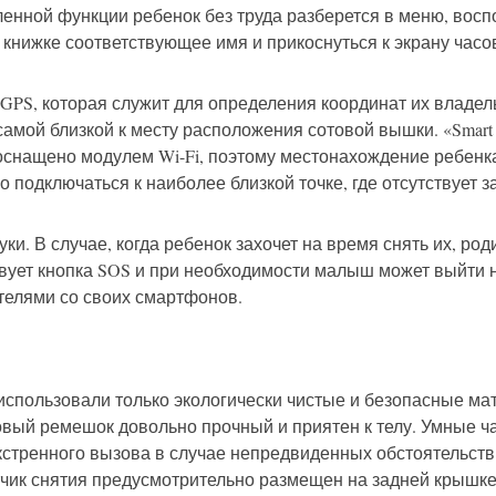
енной функции ребенок без труда разберется в меню, восп
 книжке соответствующее имя и прикоснуться к экрану часо
PS, которая служит для определения координат их владель
мой близкой к месту расположения сотовой вышки. «Smart b
оснащено модулем Wi-Fi, поэтому местонахождение ребенк
 подключаться к наиболее близкой точке, где отсутствует 
и. В случае, когда ребенок захочет на время снять их, род
вует кнопка SOS и при необходимости малыш может выйти н
телями со своих смартфонов.
использовали только экологически чистые и безопасные мат
вый ремешок довольно прочный и приятен к телу. Умные 
кстренного вызова в случае непредвиденных обстоятельств
чик снятия предусмотрительно размещен на задней крышке