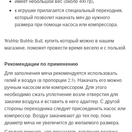
имеет небольшой вес (около 400 гр)
,
к игрушке прилагается
специальный
переходник
,
который позволит накачать мяч до нужного
размера
при помощи
насос
а
или компрессор
а
.
Wubble Bubble Ball, купить
который можно
в нашем
магазине
,
поможет провести время весело и с пользой.
Рекомендации по применению
Для заполнения мяча рекомендуется использовать
гелий и воздух (в пропорции 2:3). Накачать его можно
ручным насосом или компрессором. Для этого
необходимо сжать уплотнение возле отверстия для
закачки воздуха и вставить в него адаптер. С другой
стороны переходника следует присоединить насос или
компрессор. Воздух закачивают до тех пор, пока
диаметр мяча не увеличится до желаемого размера.
Следует помнить, что показатель давления воздуха