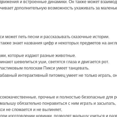
ов движения и встроенные динамики. Он также может взаим
ивает дополнительную возможность ухаживать за маленьким
 может петь песни и рассказывать сказочные истории.
 также знает названия цифр и некоторых предметов на анг
ами, которые издают разные животные.
чинают шевелиться уши, светятся глаза и двигается рот.
астиковым полоскам Пикси умеет танцевать.
абавный интерактивный питомец умеет не только играть, о
ысококачественные, прочные и полностью безопасные для 
малышу обязательно понравиться с ним играть и засыпать,
си не сломается и не вылиняет,
ри изготовлении новинки, позволят малышу учиться и разв