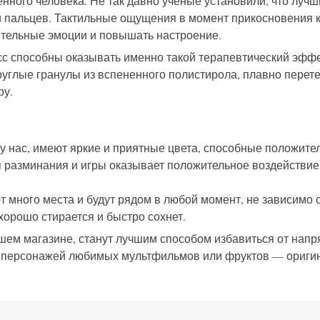
ного человека. Не так давно ученые установили, что лучш
и пальцев. Тактильные ощущения в момент прикосновения
ительные эмоции и повышать настроение.
 способны оказывать именно такой терапевтический эффек
углые гранулы из вспененного полистирола, плавно перет
ру.
 у нас, имеют яркие и приятные цвета, способные положите
разминания и игры оказывает положительное воздействие 
много места и будут рядом в любой момент, не зависимо от 
хорошо стирается и быстро сохнет.
шем магазине, станут лучшим способом избавиться от напряж
, персонажей любимых мультфильмов или фруктов — оригин