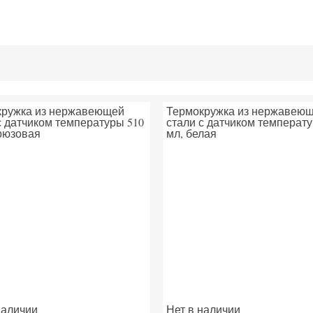
кружка из нержавеющей
Термокружка из нержавею
с датчиком температуры 510
стали с датчиком температ
рюзовая
мл, белая
наличии
Нет в наличии