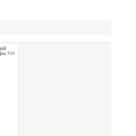
щей
уры 510