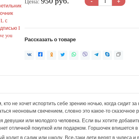
-
+
950 руб.
Цена:
Рассказать о товаре
ем, кто не хочет испортить себе зрению ночью, когда сидит з
аться неоновым свечением, словно это какое-то сказочное р
 девушки или молодого человека. Если вы хотите добавить
анет отличной покупкой или подарком. Горшочек впишется в
й ходит в садик или школу. Все-таки дети верят в чудеса и