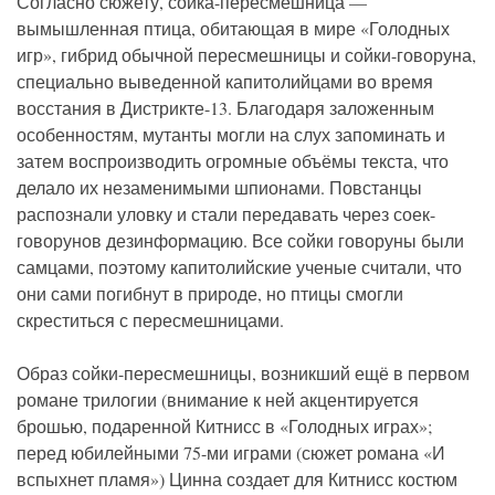
Согласно сюжету, сойка-пересмешница —
вымышленная птица, обитающая в мире «Голодных
игр», гибрид обычной пересмешницы и сойки-говоруна,
специально выведенной капитолийцами во время
восстания в Дистрикте-13. Благодаря заложенным
особенностям, мутанты могли на слух запоминать и
затем воспроизводить огромные объёмы текста, что
делало их незаменимыми шпионами. Повстанцы
распознали уловку и стали передавать через соек-
говорунов дезинформацию. Все сойки говоруны были
самцами, поэтому капитолийские ученые считали, что
они сами погибнут в природе, но птицы смогли
скреститься с пересмешницами.
Образ сойки-пересмешницы, возникший ещё в первом
романе трилогии (внимание к ней акцентируется
брошью, подаренной Китнисс в «Голодных играх»;
перед юбилейными 75-ми играми (сюжет романа «И
вспыхнет пламя») Цинна создает для Китнисс костюм