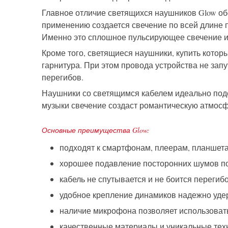
Главное отличие светящихся наушников Glow об
применению создается свечение по всей длине п
Именно это сплошное пульсирующее свечение и
Кроме того, светящиеся наушники, купить кото
гарнитура. При этом провода устройства не зап
перегибов.
Наушники со светящимся кабелем идеально подо
музыки свечение создаст романтическую атмосф
Основные преимущества Glow:
подходят к смартфонам, плеерам, планшет
хорошее подавление посторонних шумов по
кабель не спутывается и не боится перегибо
удобное крепление динамиков надежно удер
наличие микрофона позволяет использовать
качественные материалы и уникальные техн