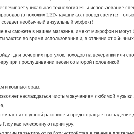
еспечивает уникальная технология EL и использование спе
роводов (в похожих LED-наушниках провод светится только 
 создает необычный визуальный эффект!
рые вы сможете в нашем магазине, имеют микрофон и могут
утываются во время использования и, в отличие от обычных
йдут для вечерних прогулок, походов на вечеринки или сп
еру при прослушивании песен со второй половинкой.
ам и компьютерам,
зволяет наслаждаться чистым звучанием любимой музыки,
в,
живает их в ушной раковине и предотвращает выпадение д
 Глоу как телефонную гарнитуру,
ологии гарантируют работу устройства в течение длительн