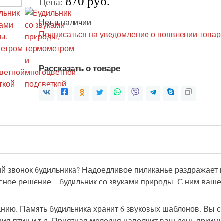
870 руб.
Цена:
Нет в наличии
Подписаться на уведомление о появлении товар
Рассказать о товаре
й звонок будильника? Надоедливое пиликанье раздражает в
сное решение – будильник со звуками природы. С ним ваш
ию. Память будильника хранит 6 звуковых шаблонов. Вы са
ния птиц и т.д. Приятная мелодия наполнит ваш день ярким