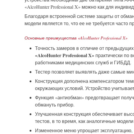
«AlcoHunter Professional X» можно как для инди
Благодаря встроенной системе защиты от обма
модели является то, что ее не требуется часто п
Основные преимущества
«AlcoHunter Professional X»
Точность замеров в отличие от предыдущих
«AlcoHunter Professional X»
практически по 
работниками медицинских служб и ГИБДД.
Т
естер позволяет выявлять даже самые ми
Конструкция дополнена компенсатором те
окружающих условий.
Устройство учитывае
Функция «антиобман» предотвращает получ
обмануть прибор.
Улучшенная конструкция обеспечивает высо
тестов, в то время, как аналогичные модели
Измененное меню упрощает эксплуатацию, 