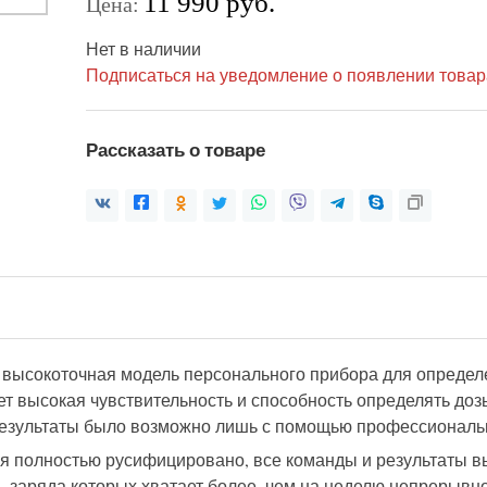
11 990 руб.
Цена:
Нет в наличии
Подписаться на уведомление о появлении товар
Рассказать о товаре
 высокоточная модель персонального прибора для определе
ет высокая чувствительность и способность определять
до
езультаты
было
возможно
лишь
с помощью профессиональн
я полностью русифицировано, все команды и результаты в
, заряда которых хватает более, чем на неделю непрерывн