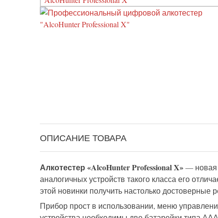
ОПИСАНИЕ ТОВАРА
Алкотестер «AlcoHunter Professional X»
—
новая
аналогичных
устройств
такого класса
его отлича
этой новинки
получить настолько
достоверные
р
Прибор
прост в использовании, меню управлени
устройства необходимы две батарейки типа ААА