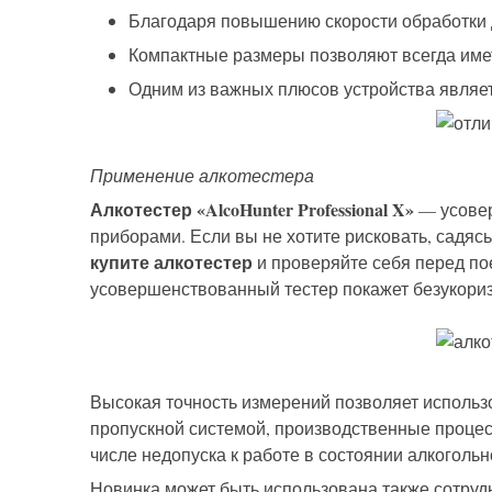
Благодаря повышению скорости обработки д
Компактные размеры позволяют всегда имет
Одним из важных плюсов устройства являет
Применение алкотестера
Алкотестер «AlcoHunter Professional X»
— усове
приборами.
Если вы не хотите рисковать, садясь
купите алкотестер
и провер
яй
те себя перед по
усовершенствованный тестер покажет
безукори
Высокая точность измерений позволяет использо
пропускной системой, производственные процес
числе недопуска
к работе
в состоянии алкогольн
Новинка может быть использована также сотру