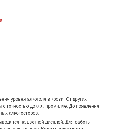
а
ния уровня алкоголя в крови.
От
других
зы
с точностью до
0,01 промилле.
Д
о появления
ых алкотестеров.
ыводятся на цветной дисплей. Для работы
Купить алкотестер
ого использования.