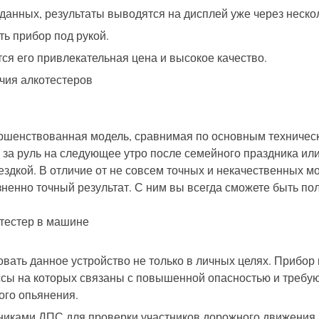
анных, результаты выводятся на дисплей уже через нескол
ь прибор под рукой.
ся его привлекательная цена и высокое качество.
ршенствованная модель, сравнимая по основным техничес
 за руль
на следующее утро
после
семейного праздника или
ездкой. В отличие от не совсем точных и
не
качественных м
зненно точный
результат.
С ним вы всегда сможете быть
пол
вать данное устройство не только в личных целях.
Прибор 
сы на которых связаны с повышенной опасностью и требуют
ого опьянения.
дниками ДПС
для проверки участников дорожного движения