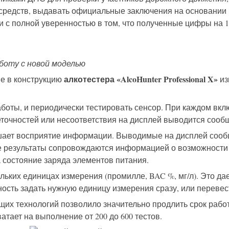
средств, выдавать официальные заключения на основании п
 с полной уверенностью в том, что
полученные цифры
на 1
боту с новой моделью
а
лкотестер
а
«AlcoHunter Professional X»
е в конструкцию
из
аботы, и
периодически
тестировать сенсор. П
ри
каждом
вкл
еточностей или несоответствия на дисплей выводится сооб
шает восприятие информации. Выводимые на дисплей сооб
 результаты сопровождаются информацией о возможности
 состояние заряда элементов питания.
ольких единицах измерения
(промилле, BAC %, мг/л). Это д
сть задать нужную единицу измерения сразу, или перевес
их технологий позволило значительно продлить
срок
работ
атает на выполнение от 200 до 600 тестов.