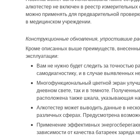
алкотестер не включен в реестр измерительных 
можно применять для предварительной проверки
в медицинском учреждении.
Конструкционные обновления, упростившие ра
Кроме описанных выше преимуществ, внесенны
эксплуатации:
Вам не нужно будет следить за точностью р
самодиагностику, и в случае выявленных н
Многофункциональный ц
ветной экран улуч
дневном свете, так и в темноте.
Полученные
расположена также шкала, указывающая на
Алкотестер может выводить данные в неск
различных сферах. Предусмотрена возможно
Применени
е
эффективных энергосберегающ
зависимости от качества батареек заряда хв