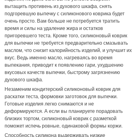
вытащить противень из духового шкафа,
снять
подгоревшую выпечку с силиконового коврика будет
очень просто. Вам больше не потребуется тратить
время и силы на удаление
жира и
остатков
пригоревшего теста. Кроме того,
силиконовый коврик
для выпечки
не требуется предварительно смазывать
маслом, что снизит калорийность изделий,
и улучш
и
т
их
вкус
.
Ведь именно масло, нагреваясь во время
выпекания, приводит к появлению гари,
ухудшению
вкусовых качеств выпечки,
быстрому загрязнению
духового шкафа.
Незаменим
кондитерский силиконовый коврик для
раскатки теста
, формовки заготовок для выпечки.
Готовые изделия легко снимаются и не
деформируются. А если вы планируете
порадовать
близких
торт
ом
,
силиконовый коврик с разметкой
поможет испечь ровные, одинаковой формы коржи.
Способность силикона выдерживать низкие