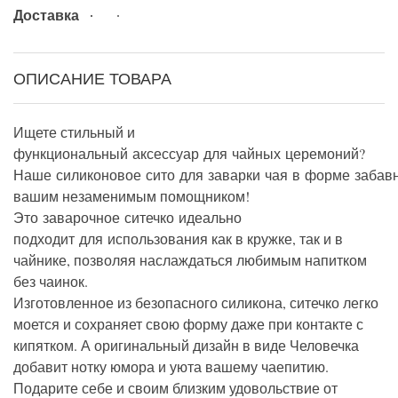
Доставка
ОПИСАНИЕ ТОВАРА
Ищете стильный и
функциональный
аксессуар
для
чайных
церемоний?
Наше
силиконовое
сито
для
заварки
чая
в
форме
забав
вашим незаменимым помощником!
Это
заварочное
ситечко
идеально
подходит
для
использования как в кружке, так и в
чайнике, позволяя наслаждаться любимым напитком
без чаинок.
Изготовленное из безопасного силикона, ситечко легко
моется и сохраняет свою форму даже при контакте с
кипятком. А оригинальный дизайн в виде Человечка
добавит нотку юмора и уюта вашему чаепитию.
Подарите себе и своим близким удовольствие от