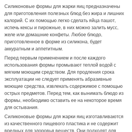
Силиконовые формы для жарки яиц п
редназначены
для приготовления
полезны
х
блюд
без жира и лишних
калорий
.
С их помощью
легко
сделать яйца пашот,
испечь кексы
и пирожные
, в них можно залить мусс,
желе или домашние конфеты.
Любое блюдо,
приготовленное в форме из силикона, будет
аккуратным и аппетитным.
Перед первым
применением
и после каждого
использования
формы промывают теплой водой с
мягким моющим средством. Для продления срока
эксплуатации не
следует применять
абразивны
е
моющи
е
средств
а
,
извлекать содержимое с помощью
острых предметов. Перед тем, как вынимать
блюдо
из
формы, необходимо оставить ее на некоторое время
для остывания.
Силиконовые формы для жарки яиц
изгот
авливаются
из качественного пищевого пластика и не содержит
вредных для здоровья веществ.
Они подходят для