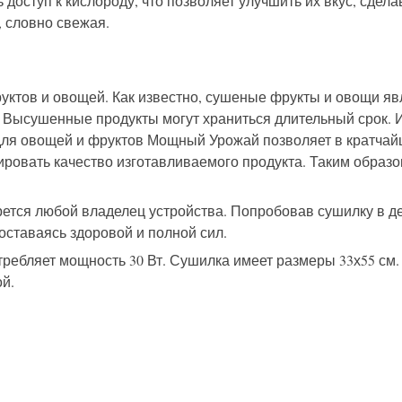
оступ к кислороду, что позволяет улучшить их вкус, сделав
, словно свежая.
ктов и овощей. Как известно, сушеные фрукты и овощи яв
ь. Высушенные продукты могут храниться длительный срок. 
а для овощей и фруктов Мощный Урожай позволяет в кратча
овать качество изготавливаемого продукта. Таким образом,
ется любой владелец устройства. Попробовав сушилку в дел
оставаясь здоровой и полной сил.
требляет мощность 30 Вт. Сушилка имеет размеры 33х55 см.
ой.