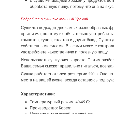
В сушилке Мощный Урожай у продуктов есть д
обработанную пищу, потому что она на вкус
Подробнее о сушилке Мощный Урожай
Сушилка подходит для самых разнообразных фру
организма, поэтому их обязательно употреблят
компотов, супов, салатов и других блюд. Сушк
собственными силами. Вы сами можете контролир
употребляете качественную и полезную пищу.
Использовать сушку очень просто. С этим разбер
Ваша семья сможет правильно питаться, всегда 
Сушка работает от электроэнергии 220 в. Она по
места на вашей кухне, всегда оставаясь под рук
Характеристики:
Температурный режим: 40-45 С;
Производство: Корея;
Материал: термостойкая клеёнка.