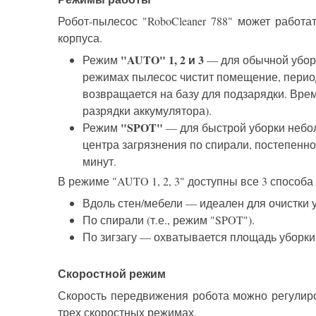
Робот-пылесос "RoboCleaner 788" может работ
корпуса.
"AUTO" 1, 2 и 3
Режим
— для обычной уборк
режимах пылесос чистит помещение,
перио
возвращается на базу для подзарядки. Время
разрядки аккумулятора).
"SPOT"
Режим
— для быстрой уборки небол
центра загрязнения по спирали, постепенно 
минут.
В режиме "AUTO 1, 2, 3" доступны все 3 способ
Вдоль стен/мебели — идеален для очистки у
По спирали (т.е., режим "SPOT").
По зигзагу — охватывается площадь уборки 
Скоростной режим
Скорость передвижения робота можно регулир
трех скоростных режимах.