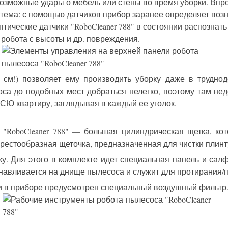
озможные удары о мебель или стены во время уборки. Впро
истема: с помощью датчиков прибор заранее определяет воз
тические датчики "RoboCleaner 788" в состоянии распознать
ие робота с высоты и др. повреждения.
 см!) позволяет ему производить уборку даже в трудно
а до подобных мест добраться нелегко, поэтому там недел
ВСЮ квартиру, заглядывая в каждый ее уголок.
"RoboCleaner 788" — большая цилиндрическая щетка, ко
естообразная щеточка, предназначенная для чистки плинтус
. Для этого в комплекте идет специальная панель и сал
анавливается на днище пылесоса и служит для протирания/п
зи в приборе предусмотрен специальный воздушный фильтр