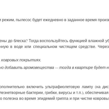
 режим, пылесос будет ежедневно в заданное время произв
ны до блеска? Тогда воспользуйтесь функцией влажной у
енную в воде или специальном чистящем средстве. Чере
а ковровых покрытиях.
жно добавить аромовещества — тогда в квартире будет н
полнительно включить ультрафиолетовую лампу (на дис
езнетворные бактерии, грибки, вирусы и т.п.), обеспечива
 полезна во время эпидемий гриппа и при чистке ковровых 