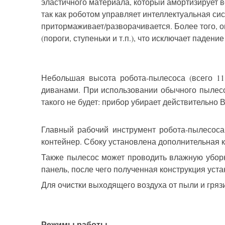
эластичного материала, который амортизирует в
так как роботом управляет интеллектуальная с
притормаживает/разворачивается. Более того, оп
(пороги, ступеньки и т.п.), что исключает паден
Небольшая высота робота-пылесоса (всего 11
диванами. При использовании обычного пылесос
такого не будет: прибор убирает действительно 
Главный рабочий инструмент робота-пылесоса 
контейнер. Сбоку установлена дополнительная кр
Также пылесос может проводить влажную уборку
панель, после чего полученная конструкция уст
Для очистки выходящего воздуха от пыли и гря
Режимы работы