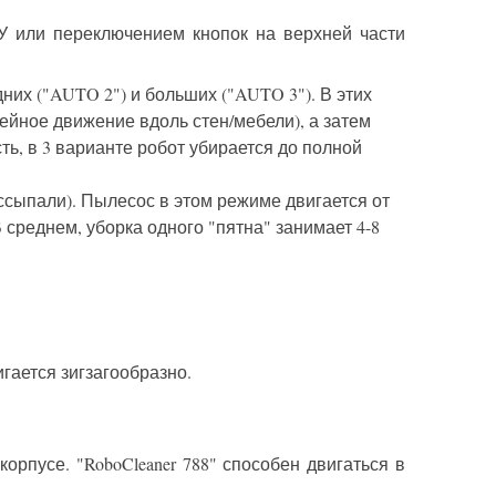
ДУ или переключением кнопок на верхней части
их ("AUTO 2") и больших ("AUTO 3"). В этих
нейное движение вдоль стен/мебели),
а затем
сть, в 3 варианте робот убирается до полной
ссыпали). Пылесос в этом режиме двигается от
 среднем, уборка одного "пятна" занимает 4-8
гается зигзагообразно.
корпусе. "RoboCleaner 788" способен двигаться в