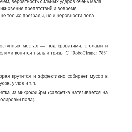
чем, вероятность сильных ударов очень мала,
никновение препятствий и вовремя
 не только преграды, но и неровности пола
доступных местах — под кроватями, столами и
ями копится пыль и грязь. С "RoboCleaner 788"
торая крутится и эффективно собирает мусор в
ов, углов и т.п.
фетка из микрофибры (салфетка натягивается на
олировки пола).
.