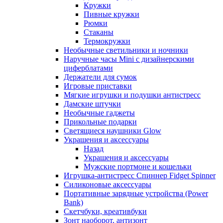
Кружки
Пивные кружки
Рюмки
Стаканы
Термокружки
Необычные светильники и ночники
Наручные часы Mini с дизайнерскими
циферблатами
Держатели для сумок
Игровые приставки
Мягкие игрушки и подушки антистресс
Дамские штучки
Необычные гаджеты
Прикольные подарки
Светящиеся наушники Glow
Украшения и аксессуары
Назад
Украшения и аксессуары
Мужские портмоне и кошельки
Игрушка-антистресс Спиннер Fidget Spinner
Силиконовые аксессуары
Портативные зарядные устройства (Power
Bank)
Скетчбуки, креативбуки
Зонт наоборот, антизонт