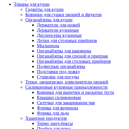
Товары для кухни
Гаджеты для кухни
Коврики для сушки овощей и фруктов
Органайзеры для кухни
Держатели для ножей
Держатели кухонные
Диспенсеры кухонные
Лотки для столовых приборов
Мыльницы
Органайзеры для раковины
Органайзеры для специй и приправ
Органайзеры для столовых приборов
Подвесные органайзеры
Подставки под ложку
Сушилки для посуды
Терки, овощерезки, измельчители овощей
Силиконовые кухонные принадлежности
Коврики для выпечки и раскатки теста
Крышки силиконовые
Ситечки для заваривания чая
Формы для яичницы
Формы для льда
Хранение продуктов
Термо ланч-боксы
Пробки для вина