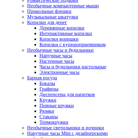
Романтические подарки
Необычные компьютерные мыши
Прикольные флешки
Музыкальные шкатулки
Копилки для денег
Деревянные копилки
Интерактивные копилки
Копилки воришки
Копилки с купюроприемником
Необычные часы и будильники
Наручные часы
Настенные часы
Часы и будильники настольные
Электронные часы
Барная посуда
Бокалы
Графины
Диспенсеры для напитков
Кружки
Пивные кружки
Рюмки
Стаканы
Термокружки
Необычные светильники и ночники
Наручные часы Mini с дизайнерскими