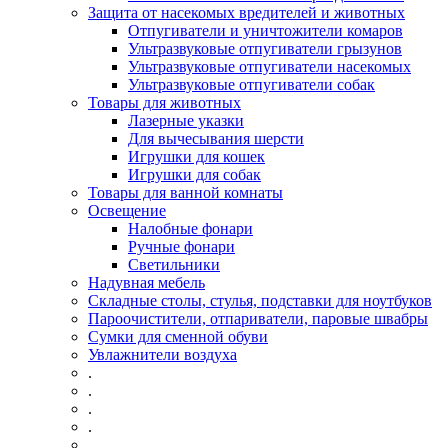
Защита от насекомых вредителей и животных
Отпугиватели и уничтожители комаров
Ультразвуковые отпугиватели грызунов
Ультразвуковые отпугиватели насекомых
Ультразвуковые отпугиватели собак
Товары для животных
Лазерные указки
Для вычесывания шерсти
Игрушки для кошек
Игрушки для собак
Товары для ванной комнаты
Освещение
Налобные фонари
Ручные фонари
Светильники
Надувная мебель
Складные столы, стулья, подставки для ноутбуков
Пароочистители, отпариватели, паровые швабры
Сумки для сменной обуви
Увлажнители воздуха
.
.
.
.
.