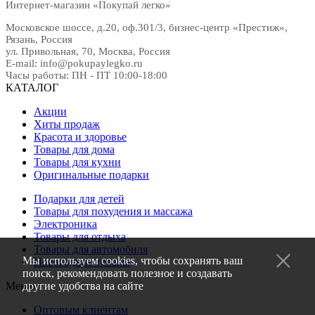
Интернет-магазин «Покупай легко»
Московское шоссе, д.20, оф.301/3
,
бизнес-центр «Престиж»
,
Рязань
,
Россия
ул. Привольная, 70, Москва, Россия
E-mail:
info@pokupaylegko.ru
Часы работы:
ПН - ПТ 10:00-18:00
КАТАЛОГ
Акции
Хиты продаж
Красота и здоровье
Товары для дома
Товары для кухни
Оригинальные подарки
Подарки для детей
Товары для похудения и массажа
Электроника
Товары для отдыха
Товары для автомобиля
Мы используем cookies, чтобы сохранять ваш
Новогодние товары
поиск, рекомендовать полезное и создавать
Меню
другие удобства на сайте
Оптовым клиентам