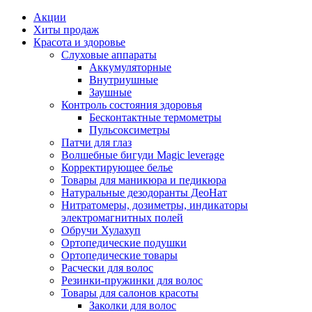
Акции
Хиты продаж
Красота и здоровье
Слуховые аппараты
Аккумуляторные
Внутриушные
Заушные
Контроль состояния здоровья
Бесконтактные термометры
Пульсоксиметры
Патчи для глаз
Волшебные бигуди Magic leverage
Корректирующее белье
Товары для маникюра и педикюра
Натуральные дезодоранты ДеоНат
Нитратомеры, дозиметры, индикаторы
электромагнитных полей
Обручи Хулахуп
Ортопедические подушки
Ортопедические товары
Расчески для волос
Резинки-пружинки для волос
Товары для салонов красоты
Заколки для волос