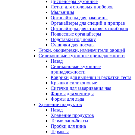
Диспенсеры кухонные
Лотки для столовых приборов
Мыльницы
Органайзеры для раковины
Органайзеры для специй и приправ
Органайзеры для столовых приборов
Подвесные органайзеры
Подставки под ложку
Сушилки для посуды
Терки, овощерезки, измельчители овощей
Силиконовые кухонные принадлежности
Назад
Силиконовые кухонные
принадлежности
Коврики для выпечки и раскатки теста
Крышки силиконовые
Ситечки для заваривания чая
Формы для яичницы
Формы для льда
Хранение продуктов
Назад
Хранение продуктов
Термо ланч-боксы
Пробки для вина
Термосы