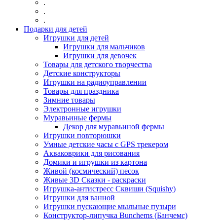
.
.
.
Подарки для детей
Игрушки для детей
Игрушки для мальчиков
Игрушки для девочек
Товары для детского творчества
Детские конструкторы
Игрушки на радиоуправлении
Товары для праздника
Зимние товары
Электронные игрушки
Муравьиные фермы
Декор для муравьиной фермы
Игрушки повторюшки
Умные детские часы с GPS трекером
Акваковрики для рисования
Домики и игрушки из картона
Живой (космический) песок
Живые 3D Сказки - раскраски
Игрушка-антистресс Сквиши (Squishy)
Игрушки для ванной
Игрушки пускающие мыльные пузыри
Конструктор-липучка Bunchems (Банчемс)