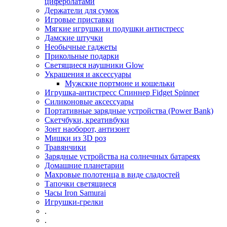
циферблатами
Держатели для сумок
Игровые приставки
Мягкие игрушки и подушки антистресс
Дамские штучки
Необычные гаджеты
Прикольные подарки
Светящиеся наушники Glow
Украшения и аксессуары
Мужские портмоне и кошельки
Игрушка-антистресс Спиннер Fidget Spinner
Силиконовые аксессуары
Портативные зарядные устройства (Power Bank)
Скетчбуки, креативбуки
Зонт наоборот, антизонт
Мишки из 3D роз
Травянчики
Зарядные устройства на солнечных батареях
Домашние планетарии
Махровые полотенца в виде сладостей
Тапочки светящиеся
Часы Iron Samurai
Игрушки-грелки
.
.