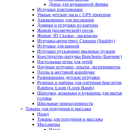
Декор для муравьиной фермы
Игрушки повторюшки
Умные детские часы с GPS трекером
Акваковрики для рисования
Домики и игрушки из картона
Живой (космический) песок
Живые 3D Сказки - раскраски
Игрушка-антистресс Сквиши (Squishy)
Игрушки для ванной
Игрушки пускающие мыльные пузыри
Конструктор-липучка Bunchems (Банчемс)
Настольные игры для детей
Научные игрушки, опыты, эксперименты
Пазлы в жестяной коробочке
Развивающие детские игрушки
Резинки и наборы для плетения браслетов
Rainbow Loom (Loom Bands)
Шапочки, козырьки и кувшины для мытья
головы
Школьные принадлежности
Товары для похудения и массажа
Назад
Товары для похудения и массажа
Массажеры
Назад