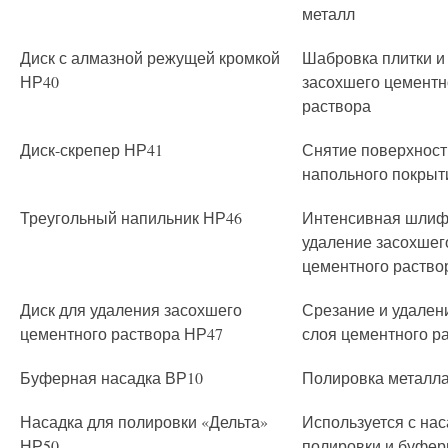
металл
Диск с алмазной режущей кромкой
Шабровка плитки и
НР40
засохшего цементн
раствора
Диск-скрепер НР41
Снятие поверхност
напольного покрыт
Треугольный напильник НР46
Интенсивная шлиф
удаление засохшег
цементного раство
Диск для удаления засохшего
Срезание и удален
цементного раствора НР47
слоя цементного р
Буферная насадка ВР10
Полировка металл
Насадка для полировки «Дельта»
Используется с нас
НР50
полировки и буфер