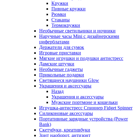
Кружки
Пивные кружки
Рюмки
Стаканы
Термокружки
Необычные светильники и ночники
Наручные часы Mini с дизайнерскими
циферблатами
Держатели для сумок
Игровые приставки
Мягкие игрушки и подушки антистресс
Дамские штучки
Необычные гаджеты
Прикольные подарки
Светящиеся наушники Glow
Украшения и аксессуары
Назад
Украшения и аксессуары
Мужские портмоне и кошельки
Игрушка-антистресс Спиннер Fidget Spinner
Силиконовые аксессуары
Портативные зарядные устройства (Power
Bank)
Скетчбуки, креативбуки
Зонт наоборот, антизонт