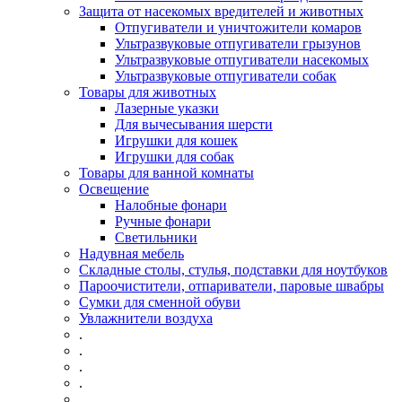
Защита от насекомых вредителей и животных
Отпугиватели и уничтожители комаров
Ультразвуковые отпугиватели грызунов
Ультразвуковые отпугиватели насекомых
Ультразвуковые отпугиватели собак
Товары для животных
Лазерные указки
Для вычесывания шерсти
Игрушки для кошек
Игрушки для собак
Товары для ванной комнаты
Освещение
Налобные фонари
Ручные фонари
Светильники
Надувная мебель
Складные столы, стулья, подставки для ноутбуков
Пароочистители, отпариватели, паровые швабры
Сумки для сменной обуви
Увлажнители воздуха
.
.
.
.
.