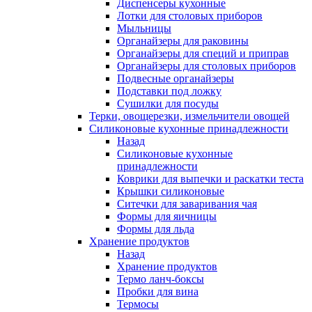
Диспенсеры кухонные
Лотки для столовых приборов
Мыльницы
Органайзеры для раковины
Органайзеры для специй и приправ
Органайзеры для столовых приборов
Подвесные органайзеры
Подставки под ложку
Сушилки для посуды
Терки, овощерезки, измельчители овощей
Силиконовые кухонные принадлежности
Назад
Силиконовые кухонные
принадлежности
Коврики для выпечки и раскатки теста
Крышки силиконовые
Ситечки для заваривания чая
Формы для яичницы
Формы для льда
Хранение продуктов
Назад
Хранение продуктов
Термо ланч-боксы
Пробки для вина
Термосы