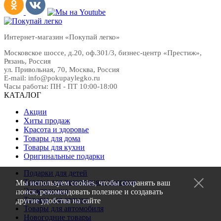
Интернет-магазин «Покупай легко»
Московское шоссе, д.20, оф.301/3
,
бизнес-центр «Престиж»
,
Рязань
,
Россия
ул. Привольная, 70, Москва, Россия
E-mail:
info@pokupaylegko.ru
Часы работы:
ПН - ПТ 10:00-18:00
КАТАЛОГ
Акции
Хиты продаж
Красота и здоровье
Товары для дома
Товары для кухни
Оригинальные подарки
Подарки для детей
Товары для похудения и массажа
Мы используем cookies, чтобы сохранять ваш
Электроника
поиск, рекомендовать полезное и создавать
Товары для отдыха
другие удобства на сайте
Товары для автомобиля
Новогодние товары