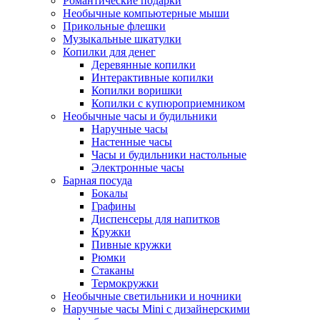
Романтические подарки
Необычные компьютерные мыши
Прикольные флешки
Музыкальные шкатулки
Копилки для денег
Деревянные копилки
Интерактивные копилки
Копилки воришки
Копилки с купюроприемником
Необычные часы и будильники
Наручные часы
Настенные часы
Часы и будильники настольные
Электронные часы
Барная посуда
Бокалы
Графины
Диспенсеры для напитков
Кружки
Пивные кружки
Рюмки
Стаканы
Термокружки
Необычные светильники и ночники
Наручные часы Mini с дизайнерскими