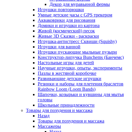
Декор для муравьиной фермы
Игрушки повторюшки
Умные детские часы с GPS трекером
Акваковрики для рисования
Домики и игрушки из картона
Живой (космический) песок
Живые 3D Сказки - раскраски
Игрушка-антистресс Сквиши (Squishy)
Игрушки для ванной
Игрушки пускающие мыльные пузыри
Конструктор-липучка Bunchems (Банчемс)
Настольные игры для детей
Научные игрушки, опыты, эксперименты
Пазлы в жестяной коробочке
Развивающие детские игрушки
Резинки и наборы для плетения браслетов
Rainbow Loom (Loom Bands)
Шапочки, козырьки и кувшины для мытья
головы
Школьные принадлежности
Товары для похудения и массажа
Назад
Товары для похудения и массажа
Массажеры
Назад