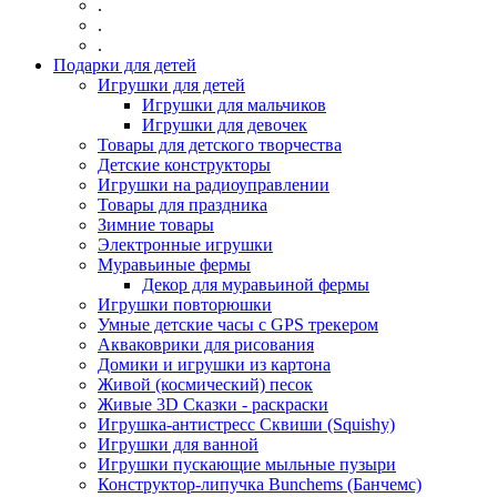
.
.
.
Подарки для детей
Игрушки для детей
Игрушки для мальчиков
Игрушки для девочек
Товары для детского творчества
Детские конструкторы
Игрушки на радиоуправлении
Товары для праздника
Зимние товары
Электронные игрушки
Муравьиные фермы
Декор для муравьиной фермы
Игрушки повторюшки
Умные детские часы с GPS трекером
Акваковрики для рисования
Домики и игрушки из картона
Живой (космический) песок
Живые 3D Сказки - раскраски
Игрушка-антистресс Сквиши (Squishy)
Игрушки для ванной
Игрушки пускающие мыльные пузыри
Конструктор-липучка Bunchems (Банчемс)