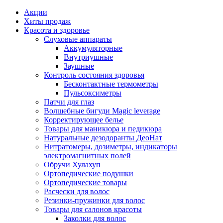
Акции
Хиты продаж
Красота и здоровье
Слуховые аппараты
Аккумуляторные
Внутриушные
Заушные
Контроль состояния здоровья
Бесконтактные термометры
Пульсоксиметры
Патчи для глаз
Волшебные бигуди Magic leverage
Корректирующее белье
Товары для маникюра и педикюра
Натуральные дезодоранты ДеоНат
Нитратомеры, дозиметры, индикаторы
электромагнитных полей
Обручи Хулахуп
Ортопедические подушки
Ортопедические товары
Расчески для волос
Резинки-пружинки для волос
Товары для салонов красоты
Заколки для волос