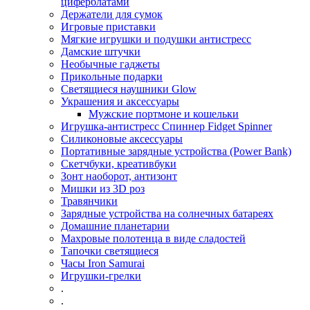
циферблатами
Держатели для сумок
Игровые приставки
Мягкие игрушки и подушки антистресс
Дамские штучки
Необычные гаджеты
Прикольные подарки
Светящиеся наушники Glow
Украшения и аксессуары
Мужские портмоне и кошельки
Игрушка-антистресс Спиннер Fidget Spinner
Силиконовые аксессуары
Портативные зарядные устройства (Power Bank)
Скетчбуки, креативбуки
Зонт наоборот, антизонт
Мишки из 3D роз
Травянчики
Зарядные устройства на солнечных батареях
Домашние планетарии
Махровые полотенца в виде сладостей
Тапочки светящиеся
Часы Iron Samurai
Игрушки-грелки
.
.