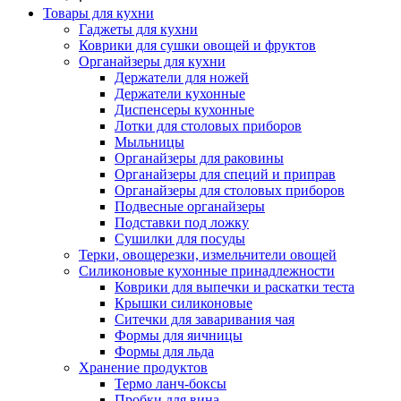
Товары для кухни
Гаджеты для кухни
Коврики для сушки овощей и фруктов
Органайзеры для кухни
Держатели для ножей
Держатели кухонные
Диспенсеры кухонные
Лотки для столовых приборов
Мыльницы
Органайзеры для раковины
Органайзеры для специй и приправ
Органайзеры для столовых приборов
Подвесные органайзеры
Подставки под ложку
Сушилки для посуды
Терки, овощерезки, измельчители овощей
Силиконовые кухонные принадлежности
Коврики для выпечки и раскатки теста
Крышки силиконовые
Ситечки для заваривания чая
Формы для яичницы
Формы для льда
Хранение продуктов
Термо ланч-боксы
Пробки для вина