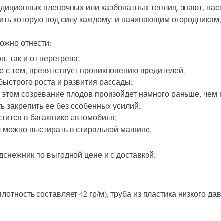
радиционных пленочных или карбонатных теплиц, знают, нас
ить которую под силу каждому: и начинающим огородникам,
ожно отнести:
, так и от перегрева;
е с тем, препятствует проникновению вредителей;
быстрого роста и развития рассады;
 этом созревание плодов произойдет намного раньше, чем н
ь закрепить ее без особенных усилий;
стится в багажнике автомобиля;
л можно выстирать в стиральной машине.
снежник по выгодной цене и с доставкой.
отность составляет 42 гр/м), труба из пластика низкого да