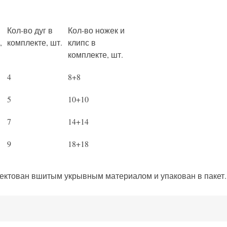
Кол-во дуг в
Кол-во ножек и
,
комплекте, шт.
клипс в
комплекте, шт.
4
8+8
5
10+10
7
14+14
9
18+18
ектован вшитым укрывным материалом и упакован в пакет.