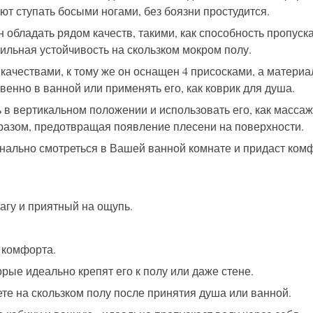
т ступать босыми ногами, без боязни простудится.
 обладать рядом качеств, такими, как способность пропуска
бильная устойчивость на скользком мокром полу.
чествами, к тому же он оснащен 4 присосками, а материал
енно в ванной или применять его, как коврик для душа.
в вертикальном положении и использовать его, как массаже
бразом, предотвращая появление плесени на поверхности.
нально смотреться в Вашей ванной комнате и придаст комф
агу и приятный на ощупь.
 комфорта.
торые идеально крепят его к полу или даже стене.
те на скользком полу после принятия душа или ванной.