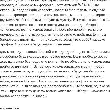
спроводной караоке микрофон с цветомузыкой WS1816. Это
екрасный подарок для человека, который любит петь. А еще это
карное приобретение в том случае, если вы постоянно собираете
друзьями, чтобы попеть и послушать музыку. Вы можете использова
о не только дома, но также в гостях или на природе. Микрофон-
лонка позволяет не использовать какое-либо дополнительного
орудования. Для отдыха хватит только этого устройства. Если вы
бираетесь отправиться на природу, то возьмите с собой караоке
крофон. С ним вам будет намного веселее!
дель порадует красивой яркой светодиодной подсветкой динамика
о особенно будет хорошо в вечернее время. Если необходимо, то
дсветку можно без труда отключить. Но не обязательно использова
тройство для пения. Вы можете использовать его в роли плеера,
лонки и даже зарядного устройства, если это будет необходимо.
раоке микрофон имеет радиоприемник, слот для музыкальных
йлов, а также Блютуз. При использовании микрофона возникает
вство, что он был создан для профессиональных певцов, однако эт
 так – просто у него действительно качественный звук и максималь
обное расположение кнопок.
остоинства