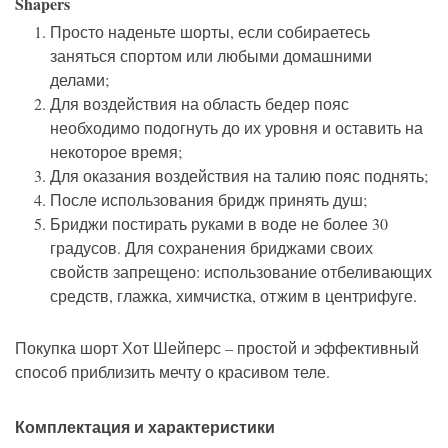
Shapers
Просто
наденьте
шорты
,
если
собираетесь
заняться
спортом
или
любыми
домашними
делами
;
Для
воздействия
на
область
бедер
пояс
необходимо
подогнуть
до
их
уровня
и
оставить
на
некоторое
время
;
Для
оказания
воздействия
на
талию
пояс
поднять
;
После
использования
бридж
принять
душ
;
Бриджи
постирать
руками
в
воде
не
более
30
градусов
.
Для
сохранения
бриджами
своих
свойств
запрещено
:
использование
отбеливающих
средств
,
глажка
,
химчистка
,
отжим
в
центрифуге
.
Покупка
шорт
Хот
Шейперс
–
простой
и
эффективный
способ
приблизить
мечту
о
красивом
теле
.
Комплектация
и
характеристики