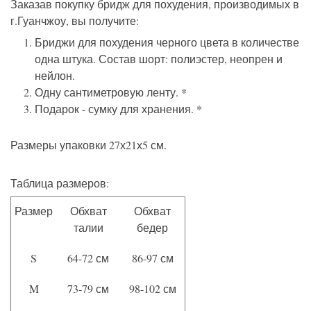
Заказав
покупку
бридж
для
похудения
,
производимых
в
г
.
Гуанчжоу
,
вы
получите
:
Бриджи
для
похудения
черного
цвета
в
количестве
одна
штука
.
Состав
шорт
:
полиэстер
,
неопрен
и
нейлон
.
Одну
сантиметровую
ленту
. *
Подарок
-
сумку
для
хранения
. *
Размеры
упаковки
27х21х5
см
.
Таблица размеров:
Размер
Обхват
Обхват
талии
бедер
S
64-72 см
86-97 см
M
73-79 см
98-102 см