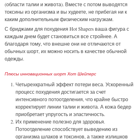
(
области
талии
и
живота
).
Вместе
с
потом
выводятся
токсины
из
организма
и
вы
худеете
,
не
прибегая
ни
к
каким
дополнительным
физическим
нагрузкам
.
С
бриджами
для
похудения
Hot
Shapers
ваша
фигура
с
каждым
днем
будет
становиться
все
стройнее
.
А
благодаря
тому
,
что
внешне
они
не
отличаются
от
обычных
шорт
,
их
можно
носить
в
качестве
обычной
одежды
.
Плюсы
инновационных
шорт
Хот
Шейперс
Четырехкратный
эффект
потери
веса
.
Ускоренный
процесс
похудения
достигается
за
счет
интенсивного
потоотделения
,
что
крайне
быстро
корректирует
линии
талии
и
живота
.
А
кожа
бедер
приобретает
упругость
и
эластичность
.
Их
применение
полезно
для
здоровья
.
Потоотделение
способствует
выведению
из
организма
шлаков
и
токсинов
,
а
также
излишков