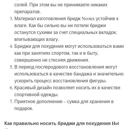
солей
.
При
этом
вы
не
принимаете
никаких
препаратов
.
Материал
изготовления
бридж
Neotex
устойчив
к
влаге
.
Как
бы
сильно
вы
ни
потели
бриджи
останутся
сухими
за
счет
специальных
вкладок
,
впитывающих
влагу
.
Бриджи
для
похудения
могут
использоваться
вами
как
при
занятиях
спортом
,
так
и
в
быту
,
совершенно
не
стесняя
движения
.
В
период
послеродового
восстановления
могут
использоваться
в
качестве
бандажа
и
значительно
ускорить
процесс
восстановления
фигуры
.
Красивый
дизайн
позволяет
носить
их
в
качестве
спортивной
одежды
.
Приятное
дополнение
–
сумка
для
хранения
в
подарок
.
Как
правильно
носить
бриджи
для
похудения
Hot