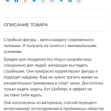
ОПИСАНИЕ ТОВАРА
Стройная
фигура
–
мечта
каждого
современного
человека
.
И
получить
ее
хочется
с
минимальными
усилиями
.
Бриджи
для
похудения
Hot
Shapers
разработаны
специально
для
людей
,
желающих
выглядеть
стройными
.
Они
прекрасно
корректируют
фигуру
и
подходят
каждому
.
Вам
не
нужно
тратить
время
на
изнурительные
тренировки
в
спорт
залах
.
Достаточно
только
надеть
шорты
Хот
Шейперс
и
эффект
не
заставит
себя
ждать
.
Они
изготовлены
из
материала
,
способствующего
интенсивному
потоотделению
в
проблемных
областях