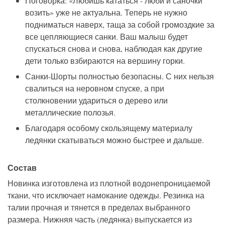
Поговорка: «Любишь кататься - люби и саночки
возить» уже не актуальна. Теперь не нужно
подниматься наверх, таща за собой громоздкие за
все цепляющиеся санки. Ваш малыш будет
спускаться снова и снова, наблюдая как другие
дети только взбираются на вершину горки.
Санки-Шорты полностью безопасны. С них нельзя
свалиться на неровном спуске, а при
столкновении удариться о дерево или
металлические полозья.
Благодаря особому скользящему материалу
ледянки скатываться можно быстрее и дальше.
Состав
Новинка
изготовлен
а
из плотной водонепроницаемой
ткани, что исключает намокание одежды. Резинка на
талии прочная и тянется в пределах выбранного
размера. Нижняя часть (ледянка) выпускается из