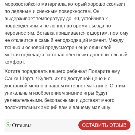
морозостойкого материала, который хорошо скользит
по л
едяным и снежным поверхностям
. Он
выдерживает температуру до -40, устойчив
а
к
повреждениям и не лопнет во время съезда по
неровностям. Вставка пришивается к
шортам
, поэтому
не отклеится в самый неподходящий момент. Между
тканью
и
основой
предусмотрен еще один слой —
мягкая подкладка, которая обеспечит дополнительный
комфорт.
Х
отите порадовать вашего ребенка? Подарите ему
Санки-Шорты! Купить
их
по доступной цене и с
доставкой можно в нашем интернет магазине. С этим
уникальным
изобретением зимние
игры
будут
увлекательными
, безопасными и доставят много
положительных эмоций вам и вашему малышу.
ОСТАВИТЬ ОТЗЫВ
Отзывы