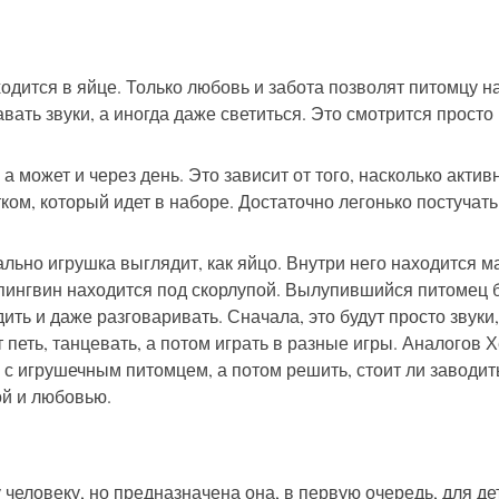
дится в яйце. Только любовь и забота позволят питомцу нак
авать звуки, а иногда даже светиться. Это смотрится прост
а может и через день. Это зависит от того, насколько акти
ом, который идет в наборе. Достаточно легонько постучать
льно игрушка выглядит, как яйцо. Внутри него находится 
 пингвин находится под скорлупой. Вылупившийся питомец б
ить и даже разговаривать. Сначала, это будут просто звуки,
 петь, танцевать, а потом играть в разные игры. Аналогов 
ти с игрушечным питомцем, а потом решить, стоит ли заводи
ой и любовью.
еловеку, но предназначена она, в первую очередь, для дет