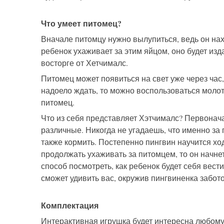
Что умеет питомец?
Вначале питомцу нужно вылупиться, ведь он нахо
ребенок ухаживает за этим яйцом, оно будет изд
восторге от Хетчималс.
Питомец может появиться на свет уже через час, 
надоело ждать, то можно воспользоваться молотк
питомец.
Что из себя представляет Хэтчималс? Первонача
различные. Никогда не угадаешь, что именно за
также кормить. Постепенно пингвин научится ход
продолжать ухаживать за питомцем, то он начнет
способ посмотреть, как ребенок будет себя вес
сможет удивить вас, окружив пингвиненка забот
Комплектация
Интерактивная игрушка будет интересна любому ч