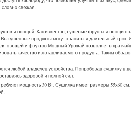
оступ к кислороду, что позволяет улучшить их вкус, сделав
, словно свежая.
ктов и овощей. Как известно, сушеные фрукты и овощи яв
ь. Высушенные продукты могут храниться длительный срок. 
а для овощей и фруктов Мощный Урожай позволяет в кратча
овать качество изготавливаемого продукта. Таким образом,
ется любой владелец устройства. Попробовав сушилку в дел
оставаясь здоровой и полной сил.
требляет мощность 30 Вт. Сушилка имеет размеры 55х60 см.
ой.