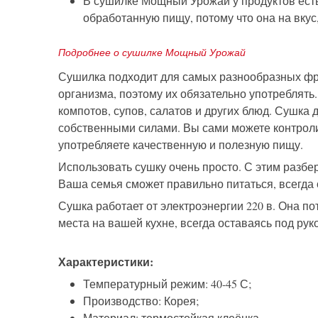
В сушилке Мощный Урожай у продуктов есть д
обработанную пищу, потому что она на вкус
Подробнее о сушилке Мощный Урожай
Сушилка подходит для самых разнообразных фру
организма, поэтому их обязательно употреблят
компотов, супов, салатов и других блюд. Сушк
собственными силами. Вы сами можете контролир
употребляете качественную и полезную пищу.
Использовать сушку очень просто. С этим разбер
Ваша семья сможет правильно питаться, всегда 
Сушка работает от электроэнергии 220 в. Она по
места на вашей кухне, всегда оставаясь под рук
Характеристики:
Температурный режим: 40-45 С;
Производство: Корея;
Материал: термостойкая клеёнка.