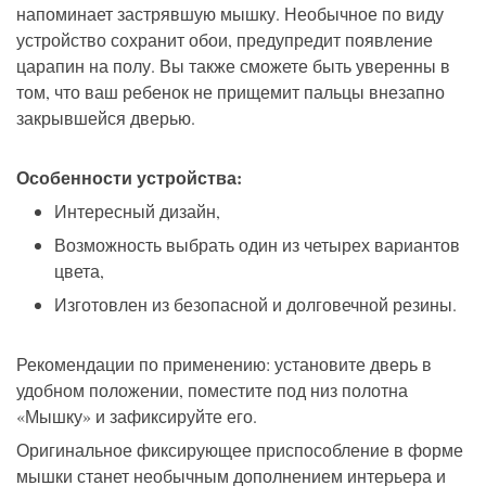
напоминает
застрявшую
мыш
ку
.
Необычное по виду
устройство сохранит обои, предупредит появление
царапин на полу.
Вы также сможете быть уверенны в
том, что ваш ребенок не прищемит пальцы внезапно
закрывшейся дверью.
Особенности устройства
:
Интересный
дизайн
,
Возможность выбрать один из четырех вариантов
цвета
,
Изготовлен из безопасн
ой
и долговечн
ой
резины
.
Рекомендации по применению: установите дверь в
удобном положении, поместите под низ полотна
«Мышку» и зафиксируйте его.
Оригинальное фиксирующее приспособление
в форме
мышки станет
необычным
дополнением
интерьера
и